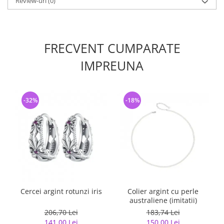
Review-uri
(0)
FRECVENT CUMPARATE
IMPREUNA
-32%
-18%
Cercei argint rotunzi iris
Colier argint cu perle
australiene (imitatii)
206,70 Lei
183,74 Lei
141,00 Lei
150,00 Lei