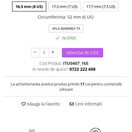
16,5 mm (6 US)
17,3 mm (7 US)
17,7 mm (7,5 US)
Circumferinta
:
52 mm (6 US)
AFLA MARIMEA TA
IN STOC
ADAUGA IN COS
Cod Produs:
ITU0407_165
Ai nevoie de ajutor?
0722 222 608
La achizitionarea acestui produs primiti
17
Lei pentru comenzile
viitoare
Adauga la Favorite
Cere informatii