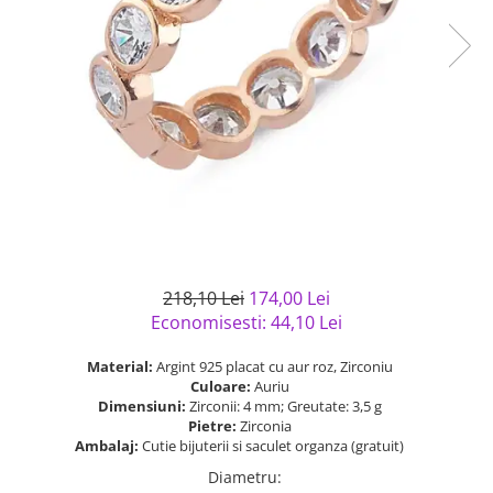
Bijuterii argint cu pietre
Pandantive mireasa
semipretioase
Bijuterii de Lux
Bijuterii argint placat cu aur
Bijuterii gotice si rock
Bijuterii argint cu diverse
Bijuterii Handmade
materiale
Bijuterii fantezie
Bijuterii argint cu murano
Casete si cutii de bijuterii
Bijuterii tungsten
Accesorii Piele
Cadouri
218,10 Lei
174,00 Lei
Solutii si lavete de curatare
Economisesti:
44,10
Lei
bijuterii argint
Material:
Argint 925 placat cu aur roz, Zirconiu
Culoare:
Auriu
Dimensiuni:
Zirconii: 4 mm; Greutate: 3,5 g
Pietre:
Zirconia
Ambalaj:
Cutie bijuterii si saculet organza (gratuit)
Diametru
: