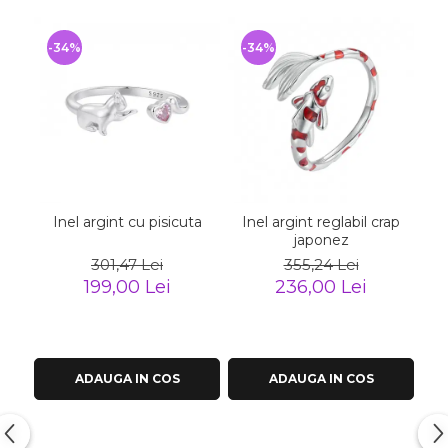
-34%
-34%
-
Inel argint cu pisicuta
Inel argint reglabil crap
japonez
301,47 Lei
355,24 Lei
199,00 Lei
236,00 Lei
ADAUGA IN COS
ADAUGA IN COS