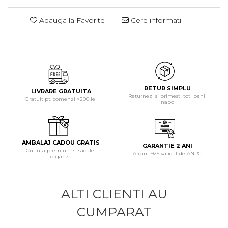
Adauga la Favorite
Cere informatii
RETUR SIMPLU
LIVRARE GRATUITA
Returnezi si primesti toti banii
Gratuit pt. comenzi >200 lei
inapoi
AMBALAJ CADOU GRATIS
GARANTIE 2 ANI
Cutiuta premium si saculet
Argint 925 validat de ANPC
organza
ALTI CLIENTI AU
CUMPARAT