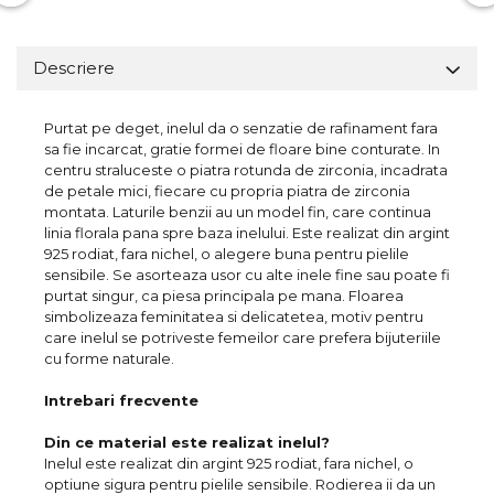
Descriere
Purtat pe deget, inelul da o senzatie de rafinament fara
sa fie incarcat, gratie formei de floare bine conturate. In
centru straluceste o piatra rotunda de zirconia, incadrata
de petale mici, fiecare cu propria piatra de zirconia
montata. Laturile benzii au un model fin, care continua
linia florala pana spre baza inelului. Este realizat din argint
925 rodiat, fara nichel, o alegere buna pentru pielile
sensibile. Se asorteaza usor cu alte inele fine sau poate fi
purtat singur, ca piesa principala pe mana. Floarea
simbolizeaza feminitatea si delicatetea, motiv pentru
care inelul se potriveste femeilor care prefera bijuteriile
cu forme naturale.
Intrebari frecvente
Din ce material este realizat inelul?
Inelul este realizat din argint 925 rodiat, fara nichel, o
optiune sigura pentru pielile sensibile. Rodierea ii da un