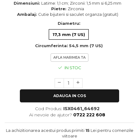
Dimensiuni:
Latime: 1,1 cm; Zirconii: 1,5 mm si 6,25 mm
Pietre:
Zirconia
Ambalaj:
Cutie bijuterii si saculet organza (gratuit)
:
Diametru
17,3 mm (7 US)
:
Circumferinta
54,5 mm (7 US)
AFLA MARIMEA TA
IN STOC
ADAUGA IN COS
Cod Produs:
ISX0461_64692
Ai nevoie de ajutor?
0722 222 608
La achizitionarea acestui produs primiti
15
Lei pentru comenzile
viitoare