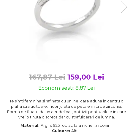
Bijuterii argint cu pietre
Pandantive mireasa
semipretioase
Bijuterii de Lux
Bijuterii argint placat cu aur
Bijuterii gotice si rock
Bijuterii argint cu diverse
Bijuterii Handmade
materiale
Bijuterii fantezie
Bijuterii argint cu murano
Casete si cutii de bijuterii
Bijuterii tungsten
Accesorii Piele
Cadouri
167,87 Lei
159,00 Lei
Solutii si lavete de curatare
Economisesti:
8,87
Lei
bijuterii argint
Te simti feminina si rafinata cu un inel care aduna in centru o
piatra stralucitoare, inconjurata de petale mici de zirconia.
Forma de floare da un aer delicat, potrivit pentru zilele in care
vrei o tinuta discreta dar cu strafulgerari de lumina.
Material:
Argint 925 rodiat, fara nichel, zirconii
Culoare:
Alb