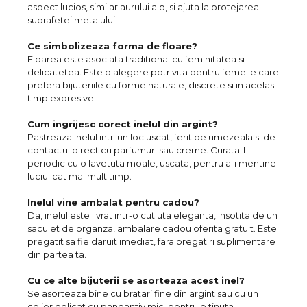
aspect lucios, similar aurului alb, si ajuta la protejarea
suprafetei metalului.
Ce simbolizeaza forma de floare?
Floarea este asociata traditional cu feminitatea si
delicatetea. Este o alegere potrivita pentru femeile care
prefera bijuteriile cu forme naturale, discrete si in acelasi
timp expresive.
Cum ingrijesc corect inelul din argint?
Pastreaza inelul intr-un loc uscat, ferit de umezeala si de
contactul direct cu parfumuri sau creme. Curata-l
periodic cu o lavetuta moale, uscata, pentru a-i mentine
luciul cat mai mult timp.
Inelul vine ambalat pentru cadou?
Da, inelul este livrat intr-o cutiuta eleganta, insotita de un
saculet de organza, ambalare cadou oferita gratuit. Este
pregatit sa fie daruit imediat, fara pregatiri suplimentare
din partea ta.
Cu ce alte bijuterii se asorteaza acest inel?
Se asorteaza bine cu bratari fine din argint sau cu un
colier delicat cu pandantiv mic, pentru o tinuta