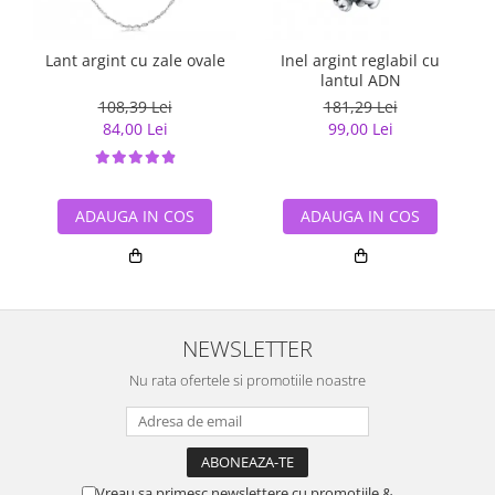
Lant argint cu zale ovale
Inel argint reglabil cu
L
lantul ADN
108,39 Lei
181,29 Lei
84,00 Lei
99,00 Lei
ADAUGA IN COS
ADAUGA IN COS
NEWSLETTER
Nu rata ofertele si promotiile noastre
Vreau sa primesc newslettere cu promotiile &