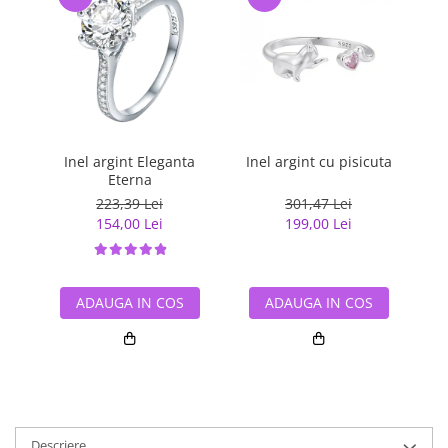
Inel argint Eleganta
Inel argint cu pisicuta
Ine
Eterna
223,39 Lei
301,47 Lei
154,00 Lei
199,00 Lei
ADAUGA IN COS
ADAUGA IN COS
Descriere