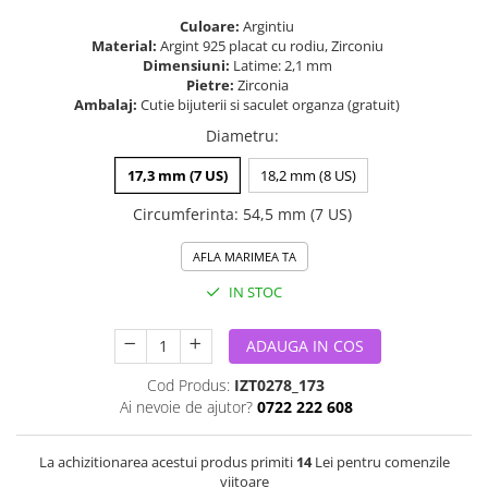
Culoare:
Argintiu
Material:
Argint 925 placat cu rodiu, Zirconiu
Dimensiuni:
Latime: 2,1 mm
Pietre:
Zirconia
Ambalaj:
Cutie bijuterii si saculet organza (gratuit)
Diametru
:
17,3 mm (7 US)
18,2 mm (8 US)
Circumferinta
:
54,5 mm (7 US)
AFLA MARIMEA TA
IN STOC
ADAUGA IN COS
Cod Produs:
IZT0278_173
Ai nevoie de ajutor?
0722 222 608
La achizitionarea acestui produs primiti
14
Lei pentru comenzile
viitoare