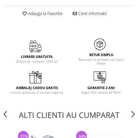
Adauga la Favorite
Cere informatii
RETUR SIMPLU
LIVRARE GRATUITA
Returnezi si primesti toti banii
Gratuit pt. comenzi >200 lei
inapoi
AMBALAJ CADOU GRATIS
GARANTIE 2 ANI
Cutiuta premium si saculet organza
Argint 925 validat de ANPC
ALTI CLIENTI AU CUMPARAT
-31%
-34%
-