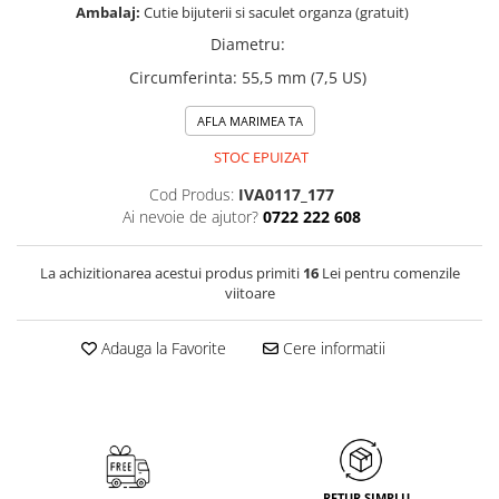
Ambalaj:
Cutie bijuterii si saculet organza (gratuit)
Diametru
:
Circumferinta
:
55,5 mm (7,5 US)
AFLA MARIMEA TA
STOC EPUIZAT
Cod Produs:
IVA0117_177
Ai nevoie de ajutor?
0722 222 608
La achizitionarea acestui produs primiti
16
Lei pentru comenzile
viitoare
Adauga la Favorite
Cere informatii
RETUR SIMPLU