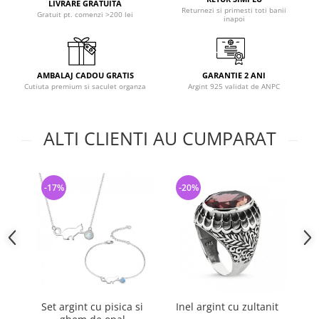
LIVRARE GRATUITA
Returnezi si primesti toti banii
Gratuit pt. comenzi >200 lei
inapoi
AMBALAJ CADOU GRATIS
GARANTIE 2 ANI
Cutiuta premium si saculet organza
Argint 925 validat de ANPC
ALTI CLIENTI AU CUMPARAT
-17%
-20%
-
Set argint cu pisica si
Inel argint cu zultanit