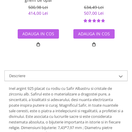
ghem de opal
500,98 Lei
634,49 Lei
414,00 Lei
507,00 Lei
ADAUGA IN COS
ADAUGA IN COS
Descriere
Inel argint 925 placat cu rodiu cu Safir Albastru si cristale de
zirconiu alb. Safirul este o materializare a dragostei pure, a
sinceritatii, a loialitatii si adevarului, desi nuanta electrizanta
poate inspira putere si curaj. Magnificul Safir, in toate nuantele
sale ceresti, este o piatra a intelepciunii si regalitatii, a profetiei si a
divinului. Este asociata cu lucrurile sacre si este considerata
nestemata absoluta, o bijuterie importanta in istorie si in fiecare
religie. Dimensiuni bijuterie: 7,43*7,97 mm ; Diametru pietre