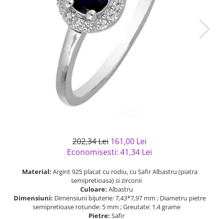
Bijuterii argint cu pietre
Pandantive mireasa
semipretioase
Bijuterii de Lux
Bijuterii argint placat cu aur
Bijuterii gotice si rock
Bijuterii argint cu diverse
Bijuterii Handmade
materiale
Bijuterii fantezie
Bijuterii argint cu murano
Casete si cutii de bijuterii
Bijuterii tungsten
Accesorii Piele
Cadouri
Solutii si lavete de curatare
202,34 Lei
161,00 Lei
bijuterii argint
Economisesti:
41,34
Lei
Material:
Argint 925 placat cu rodiu, cu Safir Albastru (piatra
semipretioasa) si zirconii
Culoare:
Albastru
Dimensiuni:
Dimensiuni bijuterie: 7,43*7,97 mm ; Diametru pietre
semipretioase rotunde: 5 mm ; Greutate: 1,4 grame
Pietre:
Safir