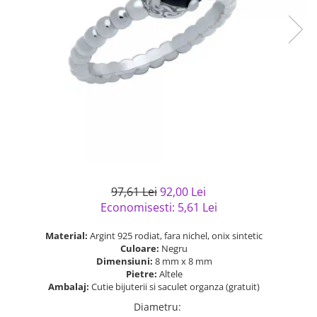
Bijuterii argint cu pietre
Pandantive mireasa
semipretioase
Bijuterii de Lux
Bijuterii argint placat cu aur
Bijuterii gotice si rock
Bijuterii argint cu diverse
Bijuterii Handmade
materiale
Bijuterii fantezie
Bijuterii argint cu murano
Casete si cutii de bijuterii
Bijuterii tungsten
Accesorii Piele
Cadouri
97,61 Lei
92,00 Lei
Solutii si lavete de curatare
Economisesti:
5,61
Lei
bijuterii argint
Material:
Argint 925 rodiat, fara nichel, onix sintetic
Culoare:
Negru
Dimensiuni:
8 mm x 8 mm
Pietre:
Altele
Ambalaj:
Cutie bijuterii si saculet organza (gratuit)
Diametru
: