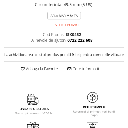
Circumferinta
:
49,5 mm (5 US)
AFLA MARIMEA TA
STOC EPUIZAT
Cod Produs:
ISX0452
Ai nevoie de ajutor?
0722 222 608
La achizitionarea acestui produs primiti
9
Lei pentru comenzile viitoare
Adauga la Favorite
Cere informatii
RETUR SIMPLU
LIVRARE GRATUITA
Returnezi si primesti toti banii
Gratuit pt. comenzi >200 lei
inapoi