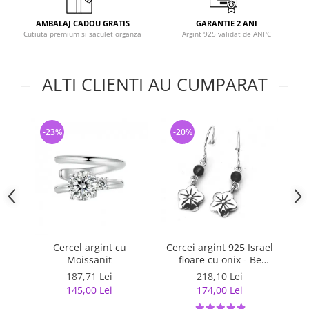
AMBALAJ CADOU GRATIS
GARANTIE 2 ANI
Cutiuta premium si saculet organza
Argint 925 validat de ANPC
ALTI CLIENTI AU CUMPARAT
-23%
-20%
-
Cercel argint cu
Cercei argint 925 Israel
Ce
Moissanit
floare cu onix - Be
Nature EPO0042
187,71 Lei
218,10 Lei
145,00 Lei
174,00 Lei