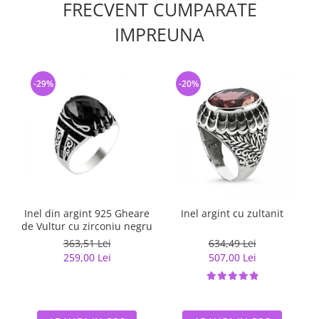
FRECVENT CUMPARATE
IMPREUNA
-29%
-20%
Inel din argint 925 Gheare
Inel argint cu zultanit
de Vultur cu zirconiu negru
363,51 Lei
634,49 Lei
259,00 Lei
507,00 Lei