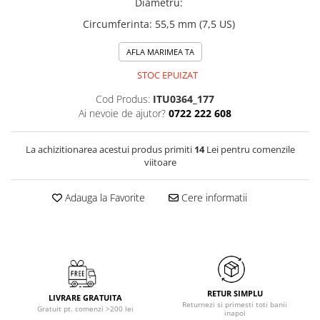
Diametru
:
Circumferinta
:
55,5 mm (7,5 US)
AFLA MARIMEA TA
STOC EPUIZAT
Cod Produs:
ITU0364_177
Ai nevoie de ajutor?
0722 222 608
La achizitionarea acestui produs primiti
14
Lei pentru comenzile
viitoare
Adauga la Favorite
Cere informatii
RETUR SIMPLU
LIVRARE GRATUITA
Returnezi si primesti toti banii
Gratuit pt. comenzi >200 lei
inapoi