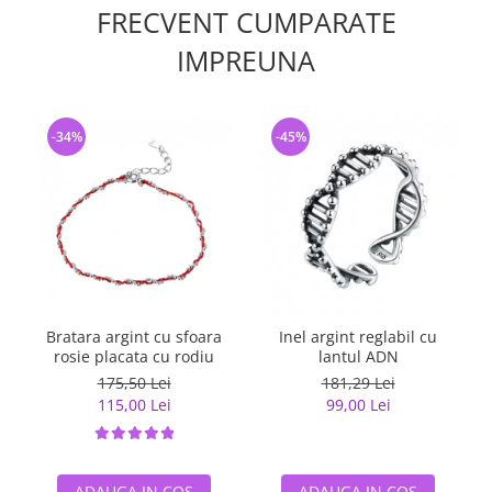
FRECVENT CUMPARATE
IMPREUNA
-34%
-45%
Bratara argint cu sfoara
Inel argint reglabil cu
rosie placata cu rodiu
lantul ADN
175,50 Lei
181,29 Lei
115,00 Lei
99,00 Lei
ADAUGA IN COS
ADAUGA IN COS