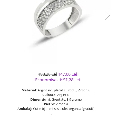
Bijuterii argint cu pietre
Pandantive mireasa
semipretioase
Bijuterii de Lux
Bijuterii argint placat cu aur
Bijuterii gotice si rock
Bijuterii argint cu diverse
Bijuterii Handmade
materiale
Bijuterii fantezie
Bijuterii argint cu murano
Casete si cutii de bijuterii
Bijuterii tungsten
Accesorii Piele
Cadouri
Solutii si lavete de curatare
198,28 Lei
147,00 Lei
bijuterii argint
Economisesti:
51,28
Lei
Material:
Argint 925 placat cu rodiu, Zirconiu
Culoare:
Argintiu
Dimensiuni:
Greutate: 3,9 grame
Pietre:
Zirconia
Ambalaj:
Cutie bijuterii si saculet organza (gratuit)