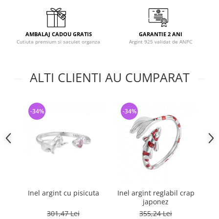
AMBALAJ CADOU GRATIS
GARANTIE 2 ANI
Cutiuta premium si saculet organza
Argint 925 validat de ANPC
ALTI CLIENTI AU CUMPARAT
-34%
-34%
-
Inel argint cu pisicuta
Inel argint reglabil crap
japonez
G
301,47 Lei
355,24 Lei