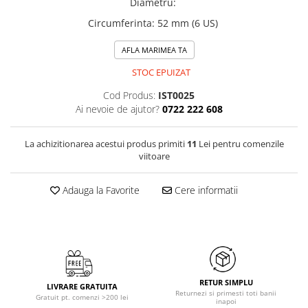
Diametru
:
Circumferinta
:
52 mm (6 US)
AFLA MARIMEA TA
STOC EPUIZAT
Cod Produs:
IST0025
Ai nevoie de ajutor?
0722 222 608
La achizitionarea acestui produs primiti
11
Lei pentru comenzile
viitoare
Adauga la Favorite
Cere informatii
RETUR SIMPLU
LIVRARE GRATUITA
Returnezi si primesti toti banii
Gratuit pt. comenzi >200 lei
inapoi