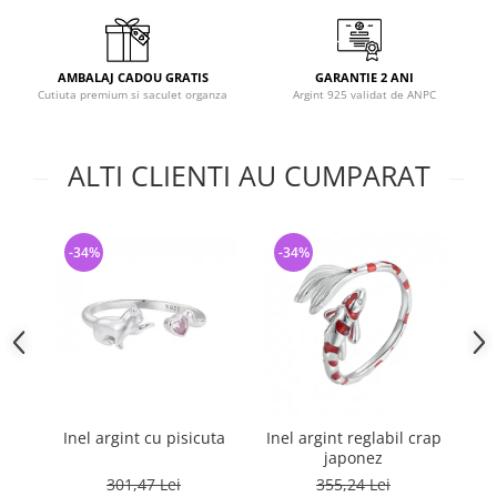
AMBALAJ CADOU GRATIS
GARANTIE 2 ANI
Cutiuta premium si saculet organza
Argint 925 validat de ANPC
ALTI CLIENTI AU CUMPARAT
-34%
-34%
-
Inel argint cu pisicuta
Inel argint reglabil crap
japonez
G
301,47 Lei
355,24 Lei