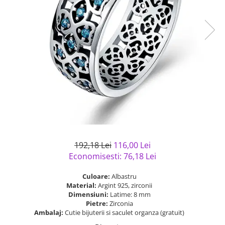
Bijuterii argint cu pietre
Pandantive mireasa
semipretioase
Bijuterii de Lux
Bijuterii argint placat cu aur
Bijuterii gotice si rock
Bijuterii argint cu diverse
Bijuterii Handmade
materiale
Bijuterii fantezie
Bijuterii argint cu murano
Casete si cutii de bijuterii
Bijuterii tungsten
Accesorii Piele
Cadouri
Solutii si lavete de curatare
192,18 Lei
116,00 Lei
bijuterii argint
Economisesti:
76,18
Lei
Culoare:
Albastru
Material:
Argint 925, zirconii
Dimensiuni:
Latime: 8 mm
Pietre:
Zirconia
Ambalaj:
Cutie bijuterii si saculet organza (gratuit)