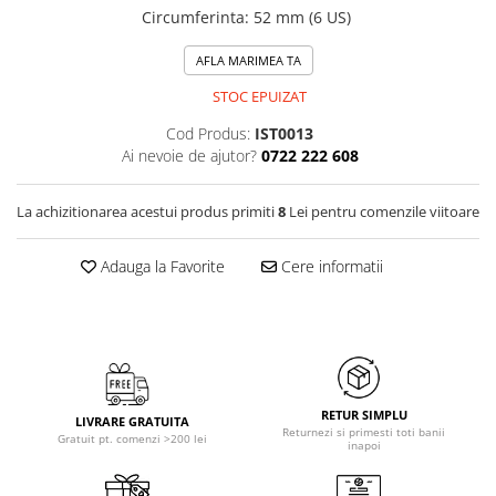
Circumferinta
:
52 mm (6 US)
AFLA MARIMEA TA
STOC EPUIZAT
Cod Produs:
IST0013
Ai nevoie de ajutor?
0722 222 608
La achizitionarea acestui produs primiti
8
Lei pentru comenzile viitoare
Adauga la Favorite
Cere informatii
RETUR SIMPLU
LIVRARE GRATUITA
Returnezi si primesti toti banii
Gratuit pt. comenzi >200 lei
inapoi