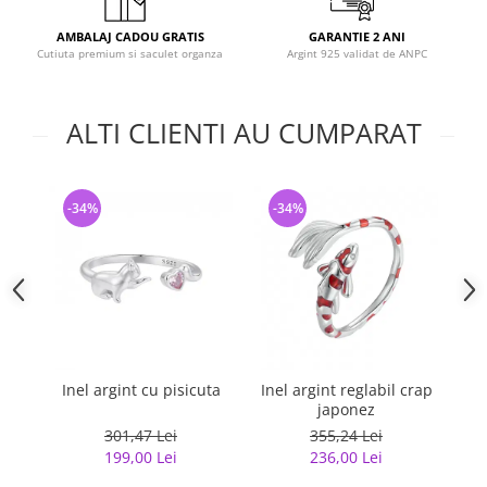
AMBALAJ CADOU GRATIS
GARANTIE 2 ANI
Cutiuta premium si saculet organza
Argint 925 validat de ANPC
ALTI CLIENTI AU CUMPARAT
-34%
-34%
-
Inel argint cu pisicuta
Inel argint reglabil crap
japonez
G
301,47 Lei
355,24 Lei
199,00 Lei
236,00 Lei