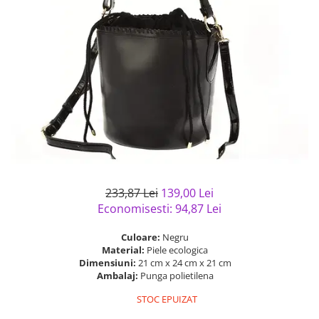
Bijuterii argint cu pietre
Pandantive mireasa
semipretioase
Bijuterii de Lux
Bijuterii argint placat cu aur
Bijuterii gotice si rock
Bijuterii argint cu diverse
Bijuterii Handmade
materiale
Bijuterii fantezie
Bijuterii argint cu murano
Casete si cutii de bijuterii
Bijuterii tungsten
Accesorii Piele
Cadouri
233,87 Lei
139,00 Lei
Solutii si lavete de curatare
Economisesti:
94,87
Lei
bijuterii argint
Culoare:
Negru
Material:
Piele ecologica
Dimensiuni:
21 cm x 24 cm x 21 cm
Ambalaj:
Punga polietilena
STOC EPUIZAT