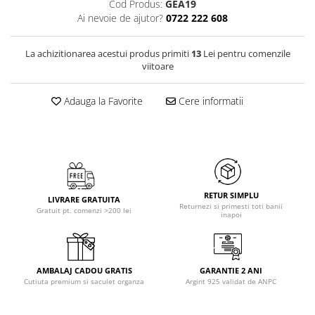
Cod Produs:
GEA19
Ai nevoie de ajutor?
0722 222 608
La achizitionarea acestui produs primiti
13
Lei pentru comenzile
viitoare
Adauga la Favorite
Cere informatii
RETUR SIMPLU
LIVRARE GRATUITA
Returnezi si primesti toti banii
Gratuit pt. comenzi >200 lei
inapoi
AMBALAJ CADOU GRATIS
GARANTIE 2 ANI
Cutiuta premium si saculet organza
Argint 925 validat de ANPC