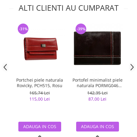
ALTI CLIENTI AU CUMPARAT
-31%
-39%
-
Portchei piele naturala
Portofel minimalist piele
Po
Rovicky, PCH515, Rosu
naturala PORMG046
Maron, cu portcard
m
165,74 Lei
142,35 Lei
detasabil
115,00 Lei
87,00 Lei
ADAUGA IN COS
ADAUGA IN COS