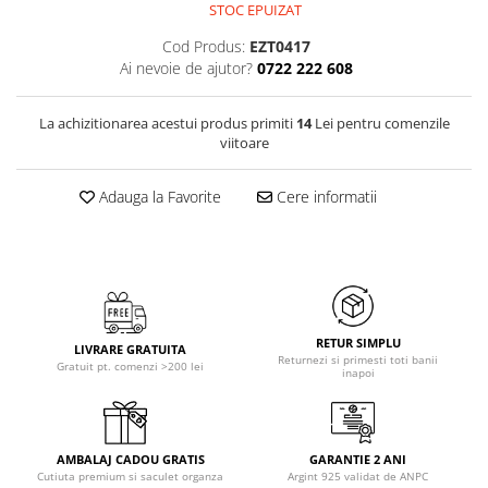
STOC EPUIZAT
Cod Produs:
EZT0417
Ai nevoie de ajutor?
0722 222 608
La achizitionarea acestui produs primiti
14
Lei pentru comenzile
viitoare
Adauga la Favorite
Cere informatii
RETUR SIMPLU
LIVRARE GRATUITA
Returnezi si primesti toti banii
Gratuit pt. comenzi >200 lei
inapoi
AMBALAJ CADOU GRATIS
GARANTIE 2 ANI
Cutiuta premium si saculet organza
Argint 925 validat de ANPC