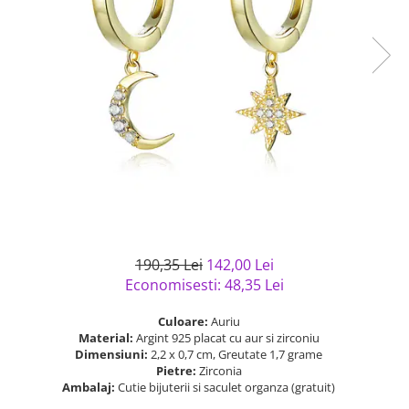
Bijuterii argint cu pietre
Pandantive mireasa
semipretioase
Bijuterii de Lux
Bijuterii argint placat cu aur
Bijuterii gotice si rock
Bijuterii argint cu diverse
Bijuterii Handmade
materiale
Bijuterii fantezie
Bijuterii argint cu murano
Casete si cutii de bijuterii
Bijuterii tungsten
Accesorii Piele
Cadouri
Solutii si lavete de curatare
190,35 Lei
142,00 Lei
bijuterii argint
Economisesti:
48,35
Lei
Culoare:
Auriu
Material:
Argint 925 placat cu aur si zirconiu
Dimensiuni:
2,2 x 0,7 cm, Greutate 1,7 grame
Pietre:
Zirconia
Ambalaj:
Cutie bijuterii si saculet organza (gratuit)