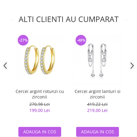
ALTI CLIENTI AU CUMPARAT
-27%
-48%
-
Cercei argint rotunzi cu
Cercei argint lanturi si
Cer
zirconii
zirconii
270,98 Lei
419,22 Lei
199,00 Lei
219,00 Lei
ADAUGA IN COS
ADAUGA IN COS