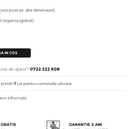
(vezi poze pt. alte dimensiuni)
let organza (gratuit)
A IN COS
voie de ajutor?
0722 222 608
 primiti
7
Lei pentru comenzile viitoare
re informatii
 GRATIS
GARANTIE 2 ANI