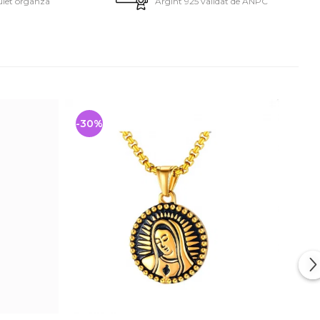
ulet organza
Argint 925 validat de ANPC
-30%
-22