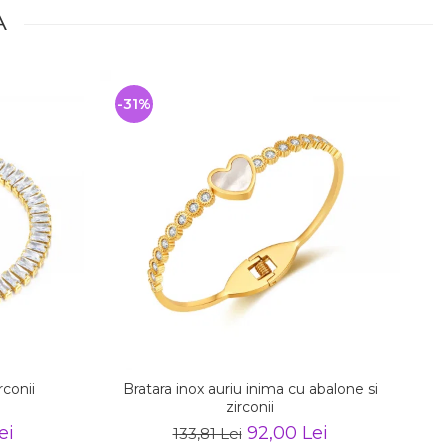
A
-31%
-
rconii
Bratara inox auriu inima cu abalone si
zirconii
ei
92,00 Lei
133,81 Lei