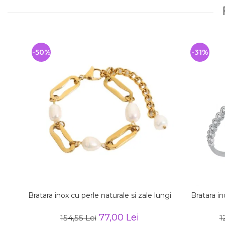
-50%
-31%
Bratara inox cu perle naturale si zale lungi
Bratara in
77,00 Lei
154,55 Lei
1