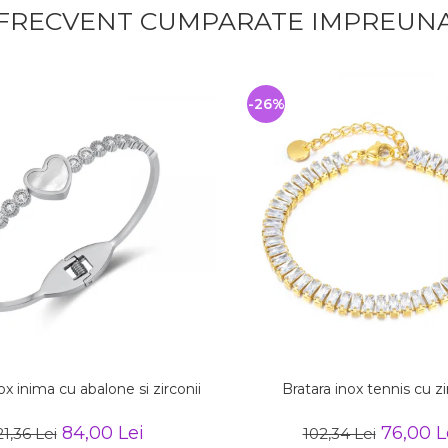
FRECVENT CUMPARATE IMPREUN
-26%
ox inima cu abalone si zirconii
Bratara inox tennis cu zi
84,00 Lei
76,00 L
21,36 Lei
102,34 Lei