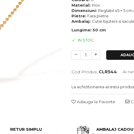
Material:
Inox
Dimensiuni:
Reglabil 45 + 5 cm 
Pietre:
Fara pietre
Ambalaj:
Cutie bijuterii si sacu
:
Lungime
50 cm
IN STOC
ADAUG
Cod Produs:
CLR544
Ai ne
La achizitionarea acestui produs
Adauga la Favorite
Ce
RETUR SIMPLU
AMBALAJ CADOU