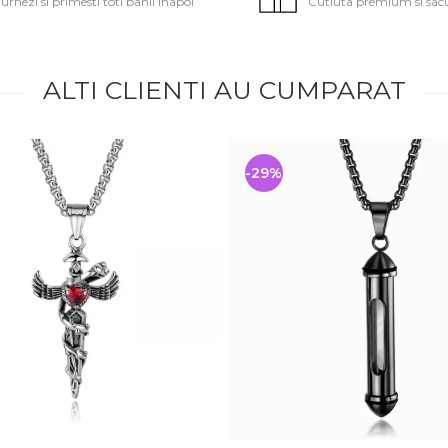
urnezi si primesti toti banii inapoi
Cutiuta premium si sac
ALTI CLIENTI AU CUMPARAT
-29%