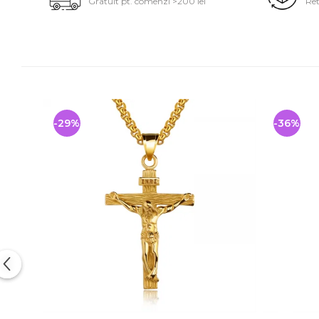
Gratuit pt. comenzi >200 lei
Ret
-29%
-36%