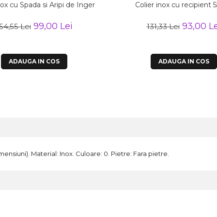
nox cu Spada si Aripi de Inger
Colier inox cu recipient 
99,00 Lei
93,00 Le
54,55 Lei
131,33 Lei
ADAUGA IN COS
ADAUGA IN COS
mensiuni). Material: Inox. Culoare: 0. Pietre: Fara pietre.