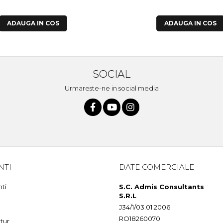
ADAUGA IN COS
ADAUGA IN COS
SOCIAL
Urmareste-ne in social media
NTI
DATE COMERCIALE
nti
S.C. Admis Consultants
S.R.L
J34/1/03.01.2006
RO18260070
tur