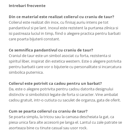
Intrebari frecvente
Din ce material este realizat colierul cu craniu de taur?
Colierul este realizat din inox, cu finisaj auriu intens pe tot
pandantivul si pe lant. Inoxul este rezistent la purtarea zilnica si
isi pastreaza luciul in timp, fiind o alegere practica pentru barbati
care poarta bijuterii constant.
Ce semnifica pandantivul cu craniu de taur?
Craniul de taur este un simbol asociat cu forta, rezistenta si
spiritul liber, inspirat din estetica western. Este o alegere potrivita
pentru barbatii care vor o bijuterie cu personalitate si incarcatura
simbolica puternica.
Colierul este potrivit ca cadou pentru un barbat?
Da, este o alegere potrivita pentru cadou datorita designului
distinctiv si simbolisticii legate de forta si caracter. Vine ambalat
cadou gratuit, intr-o cutiuta cu saculet de organza, gata de oferit.
Cum se poarta colierul cu craniu de taur?
Se poarta simplu, la tricou sau la camasa descheiata la gat, ca
piesa unica fara alte accesorii pe langa el. Lantul cu zale patrate se
asorteaza bine cu tinute casual sau usor rock.