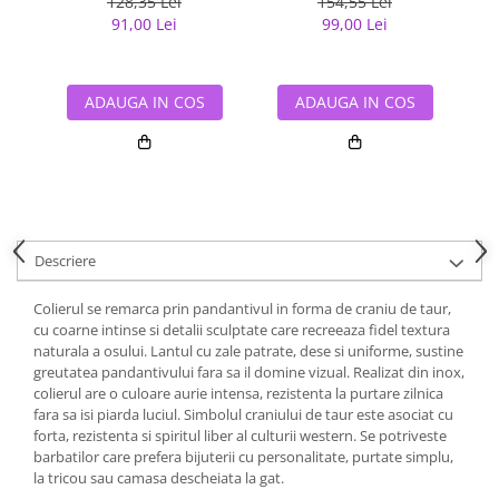
128,35 Lei
154,55 Lei
91,00 Lei
99,00 Lei
ADAUGA IN COS
ADAUGA IN COS
Descriere
Colierul se remarca prin pandantivul in forma de craniu de taur,
cu coarne intinse si detalii sculptate care recreeaza fidel textura
naturala a osului. Lantul cu zale patrate, dese si uniforme, sustine
greutatea pandantivului fara sa il domine vizual. Realizat din inox,
colierul are o culoare aurie intensa, rezistenta la purtare zilnica
fara sa isi piarda luciul. Simbolul craniului de taur este asociat cu
forta, rezistenta si spiritul liber al culturii western. Se potriveste
barbatilor care prefera bijuterii cu personalitate, purtate simplu,
la tricou sau camasa descheiata la gat.