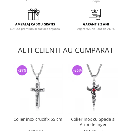
inapoi
AMBALAJ CADOU GRATIS
GARANTIE 2 ANI
Cutiuta premium si saculet organza
Argint 925 validat de ANPC
ALTI CLIENTI AU CUMPARAT
-29%
-36%
-
Colier inox crucifix 55 cm
Colier inox cu Spada si
Co
Aripi de Inger