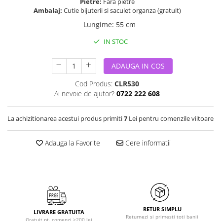
Pietre:
Fara pietre
Ambalaj:
Cutie bijuterii si saculet organza (gratuit)
Lungime
:
55 cm
IN STOC
ADAUGA IN COS
Cod Produs:
CLR530
Ai nevoie de ajutor?
0722 222 608
La achizitionarea acestui produs primiti
7
Lei pentru comenzile viitoare
Adauga la Favorite
Cere informatii
RETUR SIMPLU
LIVRARE GRATUITA
Returnezi si primesti toti banii
Gratuit pt. comenzi >200 lei