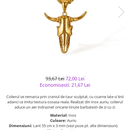
Bijuterii argint cu pietre
Pandantive mireasa
semipretioase
Bijuterii de Lux
Bijuterii argint placat cu aur
Bijuterii gotice si rock
Bijuterii argint cu diverse
Bijuterii Handmade
materiale
Bijuterii fantezie
Bijuterii argint cu murano
Casete si cutii de bijuterii
Bijuterii tungsten
Accesorii Piele
Cadouri
93,67 Lei
72,00 Lei
Solutii si lavete de curatare
Economisesti:
21,67
Lei
bijuterii argint
Colierul se remarca prin craniul de taur sculptat, cu coarne late si linii
adanci ce imita textura osoasa reala. Realizat din inox auriu, colierul
aduce un aer indraznet oricarei tinute barbatesti de zi cu zi.
Material:
Inox
Culoare:
Auriu
Dimensiuni:
Lant 55 cm x 3 mm (vezi poze pt. alte dimensiuni)