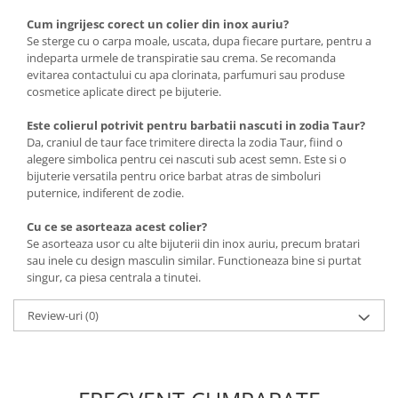
Cum ingrijesc corect un colier din inox auriu?
Se sterge cu o carpa moale, uscata, dupa fiecare purtare, pentru a
indeparta urmele de transpiratie sau crema. Se recomanda
evitarea contactului cu apa clorinata, parfumuri sau produse
cosmetice aplicate direct pe bijuterie.
Este colierul potrivit pentru barbatii nascuti in zodia Taur?
Da, craniul de taur face trimitere directa la zodia Taur, fiind o
alegere simbolica pentru cei nascuti sub acest semn. Este si o
bijuterie versatila pentru orice barbat atras de simboluri
puternice, indiferent de zodie.
Cu ce se asorteaza acest colier?
Se asorteaza usor cu alte bijuterii din inox auriu, precum bratari
sau inele cu design masculin similar. Functioneaza bine si purtat
singur, ca piesa centrala a tinutei.
Review-uri
(0)