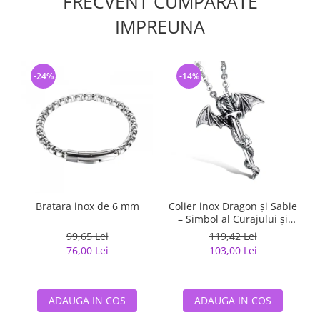
FRECVENT CUMPARATE
IMPREUNA
-24%
-14%
Bratara inox de 6 mm
Colier inox Dragon și Sabie
– Simbol al Curajului și
Puterii
99,65 Lei
119,42 Lei
76,00 Lei
103,00 Lei
ADAUGA IN COS
ADAUGA IN COS