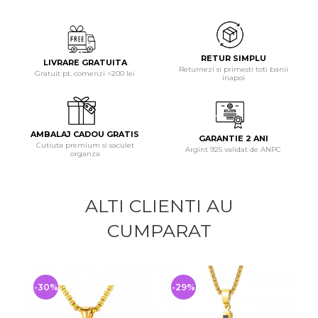
RETUR SIMPLU
LIVRARE GRATUITA
Returnezi si primesti toti banii
Gratuit pt. comenzi >200 lei
inapoi
AMBALAJ CADOU GRATIS
GARANTIE 2 ANI
Cutiuta premium si saculet
Argint 925 validat de ANPC
organza
ALTI CLIENTI AU
CUMPARAT
-30%
-29%
-