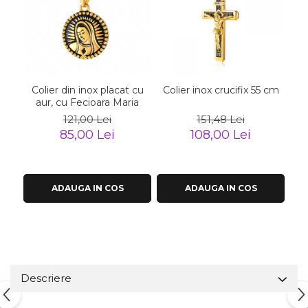
Colier din inox placat cu
Colier inox crucifix 55 cm
C
aur, cu Fecioara Maria
121,00 Lei
151,48 Lei
85,00 Lei
108,00 Lei
ADAUGA IN COS
ADAUGA IN COS
Descriere