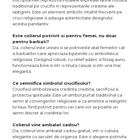
Inscriptia INRI reprezinta initialele expresiei latine folosita
traditional pe crucifix in reprezentarile crestine ale
rastignirii. Este un element simbolic intalnit frecvent pe
cruci religioase si adauga autenticitate designului
acestui pandantiv.
Este colierul potrivit si pentru femei, nu doar
pentru barbati?
Da, colierul este unisex si se potriveste atat femeilor cat
si barbatilor care apreciaza bijuteriile cu simbolistica
religioasa. Designul robust, cu relief adanc si finisaj auriu,
functioneaza bine si intr-o tinuta casual, si intr-una mai
eleganta.
Ce semnifica simbolul crucifixului?
Crucifixul simbolizeaza credinta crestina, sacrificiul si
protectia spirituala. Este un simbol purtat traditional ca
semn al convingerilor religioase si ca amintire a rastignirii
lui Iisus, fiind potrivit pentru cei care vor sa poarte un
semn discret al credintei lor.
Colierul vine ambalat cadou?
Da, colierul vine ambalat cadou gratuit, intr-o cutiuta
elegante cu saculet de organza. Este o alegere potrivita