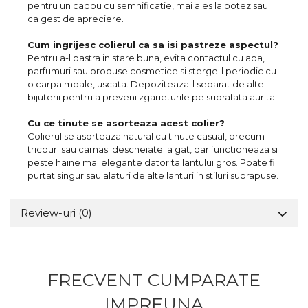
pentru un cadou cu semnificatie, mai ales la botez sau
ca gest de apreciere.
Cum ingrijesc colierul ca sa isi pastreze aspectul?
Pentru a-l pastra in stare buna, evita contactul cu apa,
parfumuri sau produse cosmetice si sterge-l periodic cu
o carpa moale, uscata. Depoziteaza-l separat de alte
bijuterii pentru a preveni zgarieturile pe suprafata aurita.
Cu ce tinute se asorteaza acest colier?
Colierul se asorteaza natural cu tinute casual, precum
tricouri sau camasi descheiate la gat, dar functioneaza si
peste haine mai elegante datorita lantului gros. Poate fi
purtat singur sau alaturi de alte lanturi in stiluri suprapuse.
Review-uri
(0)
FRECVENT CUMPARATE
IMPREUNA