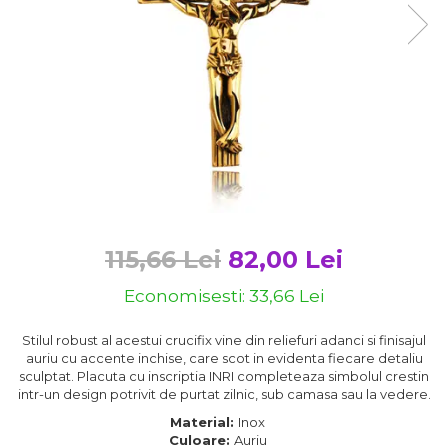
Bijuterii argint cu pietre
Pandantive mireasa
semipretioase
Bijuterii de Lux
Bijuterii argint placat cu aur
Bijuterii gotice si rock
Bijuterii argint cu diverse
Bijuterii Handmade
materiale
Bijuterii fantezie
Bijuterii argint cu murano
Casete si cutii de bijuterii
Bijuterii tungsten
Accesorii Piele
Cadouri
115,66 Lei
82,00 Lei
Solutii si lavete de curatare
Economisesti:
33,66
Lei
bijuterii argint
Stilul robust al acestui crucifix vine din reliefuri adanci si finisajul
auriu cu accente inchise, care scot in evidenta fiecare detaliu
sculptat. Placuta cu inscriptia INRI completeaza simbolul crestin
intr-un design potrivit de purtat zilnic, sub camasa sau la vedere.
Material:
Inox
Culoare:
Auriu