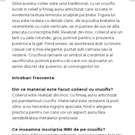
Stilul acestui colier este unul traditional, cu un crucifix
lucrat in relief si finisaj auriu antichizat care scoate in
evidenta textura lemnului sculptat pe brate. Figura lui
Iisus este redata cu detalii clare, de la pozitia bratelor la
vesmintele cu cute verticale, iar in partea de sus se afla
placuta cu inscriptia INRI. Realizat din inox, colierul are un
lant cu zale rotunde, gros, potrivit pentru o prezenta
puternica la gat. Fiind unisex, se asorteaza atat cu tinute
casual cat si mai elegante, purtat sub camasa sau la
vedere. Crucifixul ramane un simbol al credintei si al
sacrificiului, potrivit pentru cei care vor sa poarte un
semn discret dar puternic al convingerilor lor.
Intrebari frecvente
Din ce material este facut colierul cu crucifix?
Colierul este realizat din inox, cu finisaj auriu antichizat
pe pandantivul crucifix. Materialul este rezistent la port
zilnic si nu necesita ingrijire speciala, fiind o alegere
practica pentru cei care vor un aspect auriu fara
sensibilitatea metalelor pretioase.
Ce inseamna inscriptia INRI de pe crucifix?