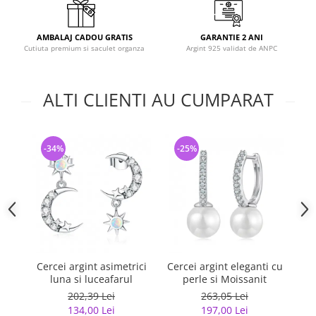
AMBALAJ CADOU GRATIS
GARANTIE 2 ANI
Cutiuta premium si saculet organza
Argint 925 validat de ANPC
ALTI CLIENTI AU CUMPARAT
-34%
-25%
-
Cercei argint asimetrici
Cercei argint eleganti cu
Ce
luna si luceafarul
perle si Moissanit
202,39 Lei
263,05 Lei
134,00 Lei
197,00 Lei