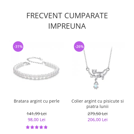
FRECVENT CUMPARATE
IMPREUNA
-31%
-26%
Bratara argint cu perle
Colier argint cu pisicute si
piatra lunii
141,99 Lei
279,50 Lei
98,00 Lei
206,00 Lei