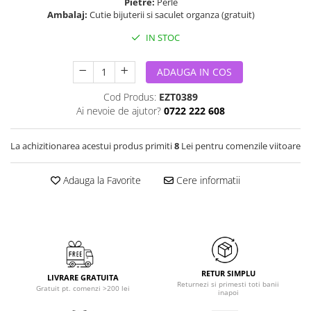
Pietre:
Perle
Ambalaj:
Cutie bijuterii si saculet organza (gratuit)
IN STOC
ADAUGA IN COS
Cod Produs:
EZT0389
Ai nevoie de ajutor?
0722 222 608
La achizitionarea acestui produs primiti
8
Lei pentru comenzile viitoare
Adauga la Favorite
Cere informatii
RETUR SIMPLU
LIVRARE GRATUITA
Returnezi si primesti toti banii
Gratuit pt. comenzi >200 lei
inapoi