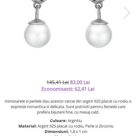
Bijuterii argint cu pietre
Pandantive mireasa
semipretioase
Bijuterii de Lux
Bijuterii argint placat cu aur
Bijuterii gotice si rock
Bijuterii argint cu diverse
Bijuterii Handmade
materiale
Bijuterii fantezie
Bijuterii argint cu murano
Casete si cutii de bijuterii
Bijuterii tungsten
Accesorii Piele
Cadouri
145,41 Lei
83,00 Lei
Solutii si lavete de curatare
Economisesti:
62,41
Lei
bijuterii argint
Inimioarele si perlele dau acestor cercei din argint 925 placat cu rodiu o
expresie romantica si delicata. Sunt potriviti pentru femeile care
prefera bijuterii fine, cu mesaj cald.
Culoare:
Argintiu
Material:
Argint 925 placat cu rodiu, Perle si Zirconiu
Dimensiuni:
1,8 x 1 cm