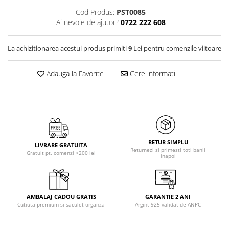
Cod Produs:
PST0085
Ai nevoie de ajutor?
0722 222 608
La achizitionarea acestui produs primiti
9
Lei pentru comenzile viitoare
Adauga la Favorite
Cere informatii
RETUR SIMPLU
LIVRARE GRATUITA
Returnezi si primesti toti banii
Gratuit pt. comenzi >200 lei
inapoi
AMBALAJ CADOU GRATIS
GARANTIE 2 ANI
Cutiuta premium si saculet organza
Argint 925 validat de ANPC