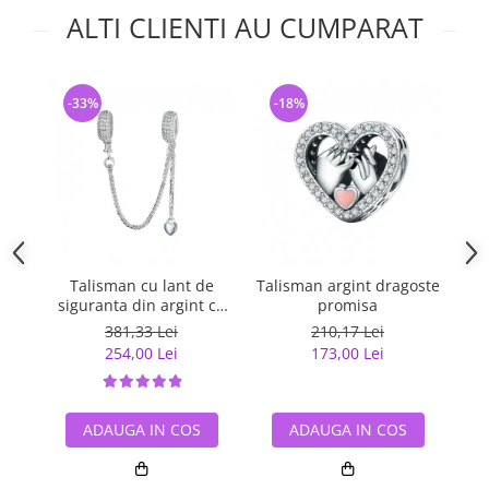
ALTI CLIENTI AU CUMPARAT
-33%
-18%
-
Talisman cu lant de
Talisman argint dragoste
Ta
siguranta din argint cu
promisa
inimioara placat cu rodiu
381,33 Lei
210,17 Lei
254,00 Lei
173,00 Lei
ADAUGA IN COS
ADAUGA IN COS