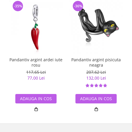
-35%
-36%
Pandantiv argint ardei iute
Pandantiv argint pisicuta
Pa
rosu
neagra
117,65 Lei
207,62 Lei
77,00 Lei
132,00 Lei
ADAUGA IN COS
ADAUGA IN COS