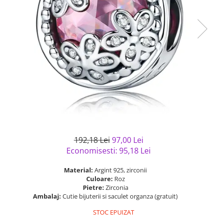
Bijuterii argint cu pietre
Pandantive mireasa
semipretioase
Bijuterii de Lux
Bijuterii argint placat cu aur
Bijuterii gotice si rock
Bijuterii argint cu diverse
Bijuterii Handmade
materiale
Bijuterii fantezie
Bijuterii argint cu murano
Casete si cutii de bijuterii
Bijuterii tungsten
Accesorii Piele
Cadouri
Solutii si lavete de curatare
192,18 Lei
97,00 Lei
bijuterii argint
Economisesti:
95,18
Lei
Material:
Argint 925, zirconii
Culoare:
Roz
Pietre:
Zirconia
Ambalaj:
Cutie bijuterii si saculet organza (gratuit)
STOC EPUIZAT