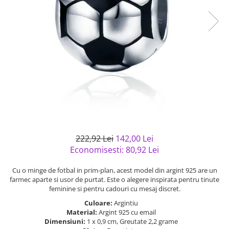
Bijuterii argint cu pietre
Pandantive mireasa
semipretioase
Bijuterii de Lux
Bijuterii argint placat cu aur
Bijuterii gotice si rock
Bijuterii argint cu diverse
Bijuterii Handmade
materiale
Bijuterii fantezie
Bijuterii argint cu murano
Casete si cutii de bijuterii
Bijuterii tungsten
Accesorii Piele
Cadouri
222,92 Lei
142,00 Lei
Solutii si lavete de curatare
Economisesti:
80,92
Lei
bijuterii argint
Cu o minge de fotbal in prim-plan, acest model din argint 925 are un
farmec aparte si usor de purtat. Este o alegere inspirata pentru tinute
feminine si pentru cadouri cu mesaj discret.
Culoare:
Argintiu
Material:
Argint 925 cu email
Dimensiuni:
1 x 0,9 cm, Greutate 2,2 grame