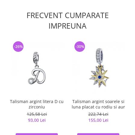
FRECVENT CUMPARATE
IMPREUNA
-26%
-30%
Talisman argint litera D cu
Talisman argint soarele si
zirconiu
luna placat cu rodiu si aur
125,58 Lei
222,74 Lei
93,00 Lei
155,00 Lei