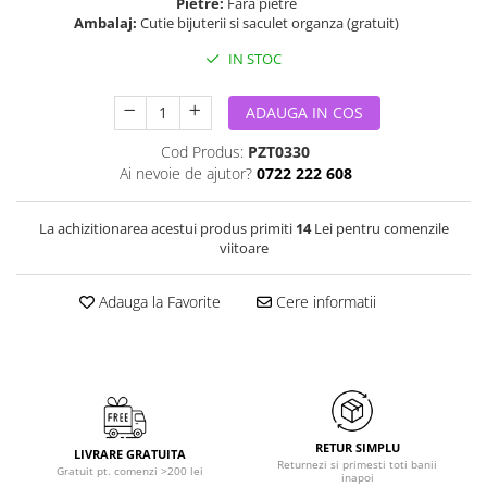
Pietre:
Fara pietre
Ambalaj:
Cutie bijuterii si saculet organza (gratuit)
IN STOC
ADAUGA IN COS
Cod Produs:
PZT0330
Ai nevoie de ajutor?
0722 222 608
La achizitionarea acestui produs primiti
14
Lei pentru comenzile
viitoare
Adauga la Favorite
Cere informatii
RETUR SIMPLU
LIVRARE GRATUITA
Returnezi si primesti toti banii
Gratuit pt. comenzi >200 lei
inapoi