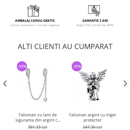
AMBALAJ CADOU GRATIS
GARANTIE 2 ANI
Cutiuta premium si saculet organza
Argint 925 validat de ANPC
ALTI CLIENTI AU CUMPARAT
-33%
-35%
-
Talisman cu lant de
Talisman argint cu inger
Lan
siguranta din argint cu
protector
cr
inimioara placat cu rodiu
381,33 Lei
247,36 Lei