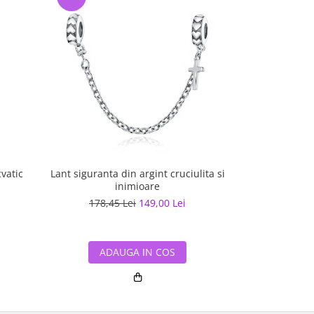
on acvatic
Lant siguranta din argint cruciulita si
Talisman
inimioare
178,45 Lei
149,00 Lei
150,62
ADAUGA IN COS
ADA