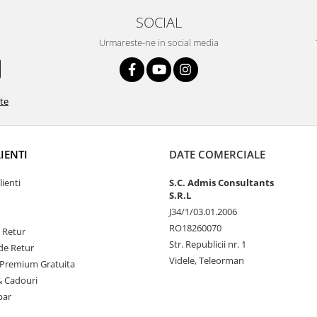
SOCIAL
Urmareste-ne in social media
ate
LIENTI
DATE COMERCIALE
lienti
S.C. Admis Consultants
S.R.L
J34/1/03.01.2006
RO18260070
e Retur
Str. Republicii nr. 1
de Retur
Videle, Teleorman
Premium Gratuita
& Cadouri
par