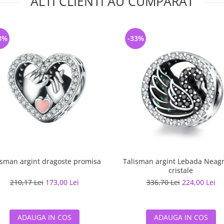
ALTI CLIENTI AU CUMPARAT
8%
-33%
isman argint dragoste promisa
Talisman argint Lebada Neag
cristale
210,17 Lei
173,00 Lei
336,70 Lei
224,00 Lei
ADAUGA IN COS
ADAUGA IN COS