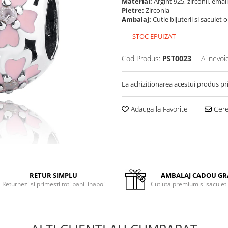
Material:
Argint 925, zirconii, emai
Pietre:
Zirconia
Ambalaj:
Cutie bijuterii si saculet 
STOC EPUIZAT
Cod Produs:
PST0023
Ai nevoi
La achizitionarea acestui produs pr
Adauga la Favorite
Cere 
RETUR SIMPLU
AMBALAJ CADOU GR
Returnezi si primesti toti banii inapoi
Cutiuta premium si saculet