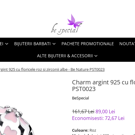
EI
BIJUTERII BARBATI
PACHETE PROMOTIONALE
NOUTA
ALTE BIJUTERII & ACCESORII
int 925 cu floricele roz si zirconii albe - Be Nature PST0023
Charm argint 925 cu flo
PST0023
BeSpecial
161,67 Lei
89,00 Lei
Economisesti:
72,67
Lei
Culoare:
Roz