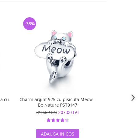
-33%
-39%
ra cu
Charm argint 925 cu pisicuta Meow -
Charm argint 925
Be Nature PST0147
fulg de nea si
Natur
310,69 Lei
207,00 Lei
292,50 L
ADAUGA IN COS
ADAUG