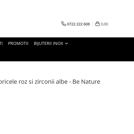
0722 222 608
0,00
TI
PROMOTII
BIJUTERII INOX
ricele roz si zirconii albe - Be Nature