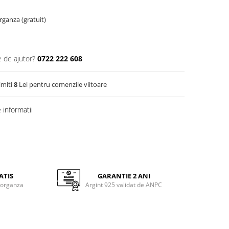
l
organza (gratuit)
e de ajutor?
0722 222 608
imiti
8
Lei pentru comenzile viitoare
informatii
ATIS
GARANTIE 2 ANI
 organza
Argint 925 validat de ANPC