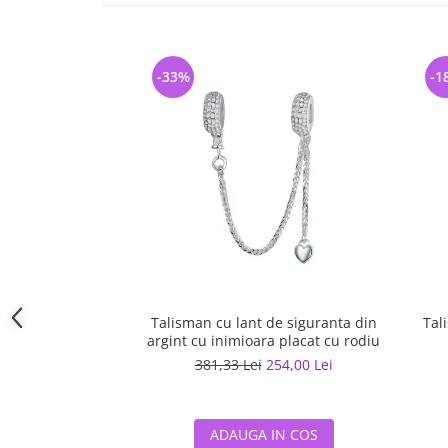
-33%
-1
Talisman cu lant de siguranta din
Tal
argint cu inimioara placat cu rodiu
381,33 Lei
254,00 Lei
ADAUGA IN COS