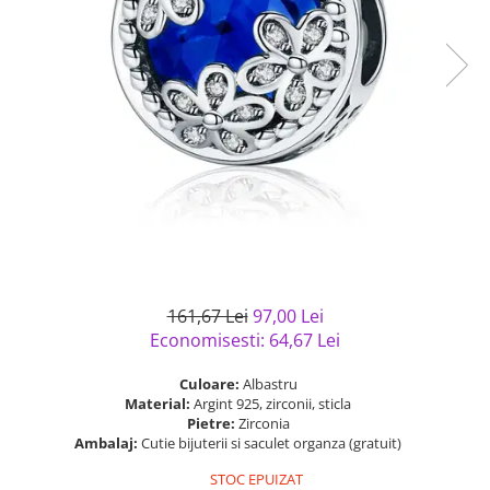
Bijuterii argint cu pietre
Pandantive mireasa
semipretioase
Bijuterii de Lux
Bijuterii argint placat cu aur
Bijuterii gotice si rock
Bijuterii argint cu diverse
Bijuterii Handmade
materiale
Bijuterii fantezie
Bijuterii argint cu murano
Casete si cutii de bijuterii
Bijuterii tungsten
Accesorii Piele
Cadouri
Solutii si lavete de curatare
161,67 Lei
97,00 Lei
bijuterii argint
Economisesti:
64,67
Lei
Culoare:
Albastru
Material:
Argint 925, zirconii, sticla
Pietre:
Zirconia
Ambalaj:
Cutie bijuterii si saculet organza (gratuit)
STOC EPUIZAT