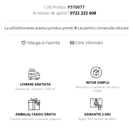
Cod Produs:
PST0077
Ai nevoie de ajutor?
0722 222 608
La achizitionarea acestui produs primiti
9
Lei pentru comenzile viitoare
Adauga la Favorite
Cere informatii
RETUR SIMPLU
LIVRARE GRATUITA
Returnezi si primesti toti banii
Gratuit pt. comenzi >200 lei
inapoi
AMBALAJ CADOU GRATIS
GARANTIE 2 ANI
Cutiuta premium si saculet organza
Argint 925 validat de ANPC