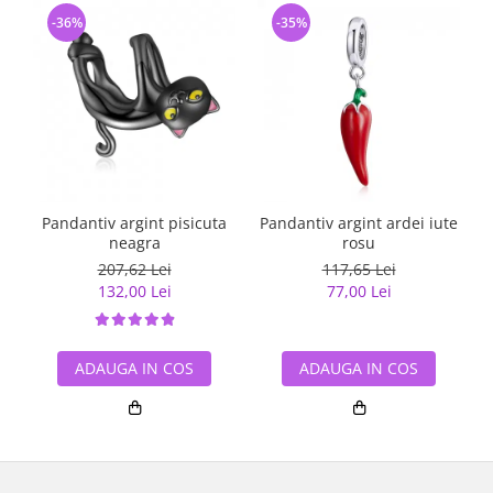
-36%
-35%
Pandantiv argint pisicuta
Pandantiv argint ardei iute
Pa
neagra
rosu
207,62 Lei
117,65 Lei
132,00 Lei
77,00 Lei
ADAUGA IN COS
ADAUGA IN COS