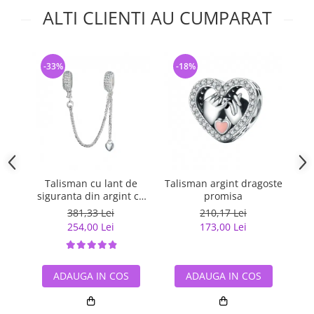
ALTI CLIENTI AU CUMPARAT
-33%
-18%
-
Talisman cu lant de
Talisman argint dragoste
Ta
siguranta din argint cu
promisa
inimioara placat cu rodiu
381,33 Lei
210,17 Lei
254,00 Lei
173,00 Lei
ADAUGA IN COS
ADAUGA IN COS