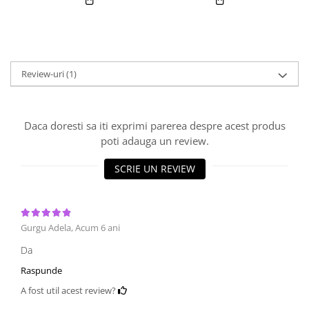
Review-uri
(1)
Daca doresti sa iti exprimi parerea despre acest produs
poti adauga un review.
SCRIE UN REVIEW
Gurgu Adela,
Acum 6 ani
Da
Raspunde
A fost util acest review?