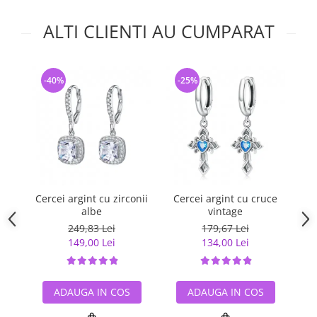
ALTI CLIENTI AU CUMPARAT
-40%
-25%
-
Cercei argint cu zirconii
Cercei argint cu cruce
Ce
albe
vintage
249,83 Lei
179,67 Lei
149,00 Lei
134,00 Lei
ADAUGA IN COS
ADAUGA IN COS