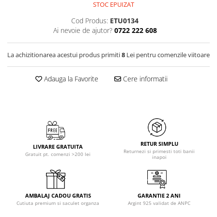
STOC EPUIZAT
Cod Produs:
ETU0134
Ai nevoie de ajutor?
0722 222 608
La achizitionarea acestui produs primiti
8
Lei pentru comenzile viitoare
Adauga la Favorite
Cere informatii
RETUR SIMPLU
LIVRARE GRATUITA
Returnezi si primesti toti banii
Gratuit pt. comenzi >200 lei
inapoi
AMBALAJ CADOU GRATIS
GARANTIE 2 ANI
Cutiuta premium si saculet organza
Argint 925 validat de ANPC