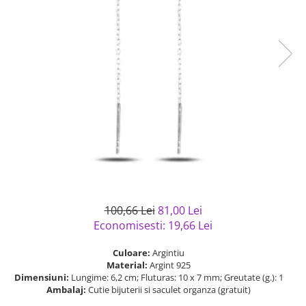
Bijuterii argint cu pietre
Pandantive mireasa
semipretioase
Bijuterii de Lux
Bijuterii argint placat cu aur
Bijuterii gotice si rock
Bijuterii argint cu diverse
Bijuterii Handmade
materiale
Bijuterii fantezie
Bijuterii argint cu murano
Casete si cutii de bijuterii
Bijuterii tungsten
Accesorii Piele
Cadouri
Solutii si lavete de curatare
bijuterii argint
100,66 Lei
81,00 Lei
Economisesti:
19,66
Lei
Culoare:
Argintiu
Material:
Argint 925
Dimensiuni:
Lungime: 6,2 cm; Fluturas: 10 x 7 mm; Greutate (g.): 1
Ambalaj:
Cutie bijuterii si saculet organza (gratuit)