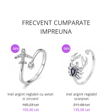
FRECVENT CUMPARATE
IMPREUNA
-36%
-36%
Inel argint reglabil cu avion
Inel argint reglabil
si zirconii
scorpion
165,23 Lei
211,68 Lei
105,00 Lei
135,00 Lei