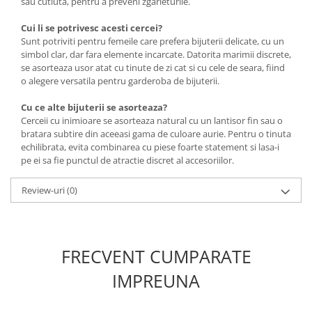
sau cutiuta, pentru a preveni zgarieturile.
Cui li se potrivesc acesti cercei?
Sunt potriviti pentru femeile care prefera bijuterii delicate, cu un
simbol clar, dar fara elemente incarcate. Datorita marimii discrete,
se asorteaza usor atat cu tinute de zi cat si cu cele de seara, fiind
o alegere versatila pentru garderoba de bijuterii.
Cu ce alte bijuterii se asorteaza?
Cerceii cu inimioare se asorteaza natural cu un lantisor fin sau o
bratara subtire din aceeasi gama de culoare aurie. Pentru o tinuta
echilibrata, evita combinarea cu piese foarte statement si lasa-i
pe ei sa fie punctul de atractie discret al accesoriilor.
Review-uri
(0)
FRECVENT CUMPARATE
IMPREUNA