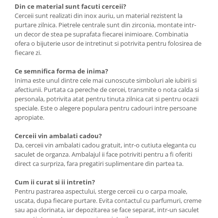
Din ce material sunt facuti cerceii?
Cerceii sunt realizati din inox auriu, un material rezistent la
purtare zilnica. Pietrele centrale sunt din zirconia, montate intr-
un decor de stea pe suprafata fiecarei inimioare. Combinatia
ofera o bijuterie usor de intretinut si potrivita pentru folosirea de
fiecare zi.
Ce semnifica forma de inima?
Inima este unul dintre cele mai cunoscute simboluri ale iubirii si
afectiunii. Purtata ca pereche de cercei, transmite o nota calda si
personala, potrivita atat pentru tinuta zilnica cat si pentru ocazii
speciale. Este o alegere populara pentru cadouri intre persoane
apropiate.
Cerceii vin ambalati cadou?
Da, cerceii vin ambalati cadou gratuit, intr-o cutiuta eleganta cu
saculet de organza. Ambalajul ii face potriviti pentru a fi oferiti
direct ca surpriza, fara pregatiri suplimentare din partea ta.
Cum ii curat si ii intretin?
Pentru pastrarea aspectului, sterge cerceii cu o carpa moale,
uscata, dupa fiecare purtare. Evita contactul cu parfumuri, creme
sau apa clorinata, iar depozitarea se face separat, intr-un saculet