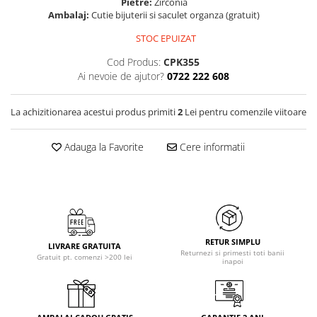
Pietre:
Zirconia
Ambalaj:
Cutie bijuterii si saculet organza (gratuit)
STOC EPUIZAT
Cod Produs:
CPK355
Ai nevoie de ajutor?
0722 222 608
La achizitionarea acestui produs primiti
2
Lei pentru comenzile viitoare
Adauga la Favorite
Cere informatii
RETUR SIMPLU
LIVRARE GRATUITA
Returnezi si primesti toti banii
Gratuit pt. comenzi >200 lei
inapoi