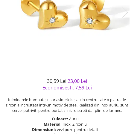
Bijuterii argint cu pietre
Pandantive mireasa
semipretioase
Bijuterii de Lux
Bijuterii argint placat cu aur
Bijuterii gotice si rock
Bijuterii argint cu diverse
Bijuterii Handmade
materiale
Bijuterii fantezie
Bijuterii argint cu murano
Casete si cutii de bijuterii
Bijuterii tungsten
Accesorii Piele
Cadouri
30,59 Lei
23,00 Lei
Solutii si lavete de curatare
Economisesti:
7,59
Lei
bijuterii argint
Inimioarele bombate, usor asimetrice, au in centru cate o piatra de
zirconia incrustata intr-un motiv de stea. Realizati din inox auriu, sunt
cercei potriviti pentru purtat zilnic, discreti dar plini de farmec.
Culoare:
Auriu
Material:
Inox, Zirconiu
Dimensiuni:
vezi poze pentru detalii