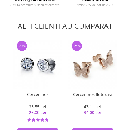
AMBALAJ CADOU GRATIS
GARANTIE 2 ANI
Cutiuta premium si saculet organza
Argint 925 validat de ANPC
ALTI CLIENTI AU CUMPARAT
-23%
-21%
-
Cercei inox
Cercei inox fluturasi
Cer
33,55 Lei
43,11 Lei
26,00 Lei
34,00 Lei