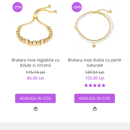
-25%
-24%
Bratara inox reglabila cu
Bratara inox dubla cu perle
bilute si zirconii
naturale
115,13 Lei
137,51 Lei
86,00 Lei
105,00 Lei
ADAUGA IN COS
ADAUGA IN COS