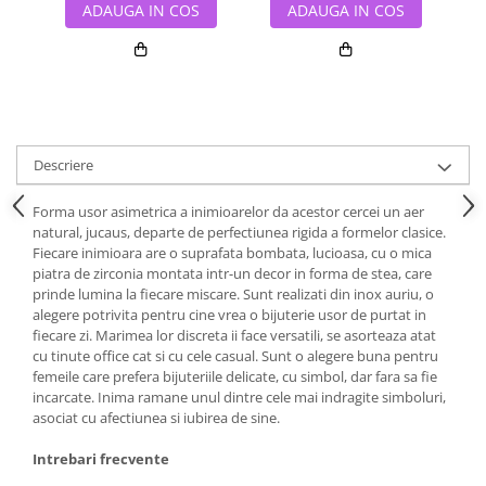
ADAUGA IN COS
ADAUGA IN COS
Descriere
Forma usor asimetrica a inimioarelor da acestor cercei un aer
natural, jucaus, departe de perfectiunea rigida a formelor clasice.
Fiecare inimioara are o suprafata bombata, lucioasa, cu o mica
piatra de zirconia montata intr-un decor in forma de stea, care
prinde lumina la fiecare miscare. Sunt realizati din inox auriu, o
alegere potrivita pentru cine vrea o bijuterie usor de purtat in
fiecare zi. Marimea lor discreta ii face versatili, se asorteaza atat
cu tinute office cat si cu cele casual. Sunt o alegere buna pentru
femeile care prefera bijuteriile delicate, cu simbol, dar fara sa fie
incarcate. Inima ramane unul dintre cele mai indragite simboluri,
asociat cu afectiunea si iubirea de sine.
Intrebari frecvente