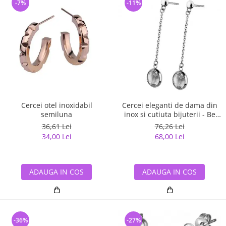
-7%
-11%
Cercei otel inoxidabil
Cercei eleganti de dama din
semiluna
inox si cutiuta bijuterii - Be
Elegant
36,61 Lei
76,26 Lei
34,00 Lei
68,00 Lei
ADAUGA IN COS
ADAUGA IN COS
-36%
-27%