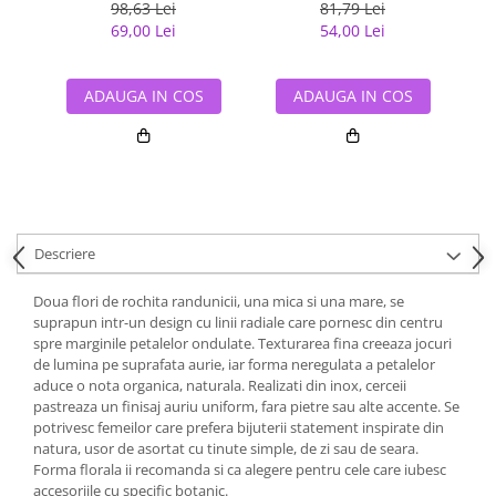
98,63 Lei
81,79 Lei
69,00 Lei
54,00 Lei
ADAUGA IN COS
ADAUGA IN COS
Descriere
Doua flori de rochita randunicii, una mica si una mare, se
suprapun intr-un design cu linii radiale care pornesc din centru
spre marginile petalelor ondulate. Texturarea fina creeaza jocuri
de lumina pe suprafata aurie, iar forma neregulata a petalelor
aduce o nota organica, naturala. Realizati din inox, cerceii
pastreaza un finisaj auriu uniform, fara pietre sau alte accente. Se
potrivesc femeilor care prefera bijuterii statement inspirate din
natura, usor de asortat cu tinute simple, de zi sau de seara.
Forma florala ii recomanda si ca alegere pentru cele care iubesc
accesoriile cu specific botanic.