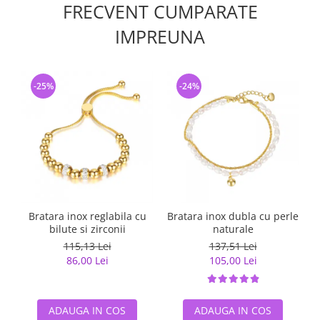
FRECVENT CUMPARATE
IMPREUNA
-25%
-24%
Bratara inox reglabila cu
Bratara inox dubla cu perle
bilute si zirconii
naturale
115,13 Lei
137,51 Lei
86,00 Lei
105,00 Lei
ADAUGA IN COS
ADAUGA IN COS