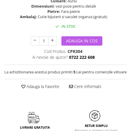
Culoare:
Auriu
Dimensiuni:
vezi poze pentru detalii
Pietre:
Fara pietre
Ambalaj:
Cutie bijuterii si saculet organza (gratuit)
IN STOC
ADAUGA IN COS
Cod Produs:
CPK304
Ai nevoie de ajutor?
0722 222 608
La achizitionarea acestui produs primiti
5
Lei pentru comenzile viitoare
Adauga la Favorite
Cere informatii
RETUR SIMPLU
LIVRARE GRATUITA
Returnezi si primesti toti banii