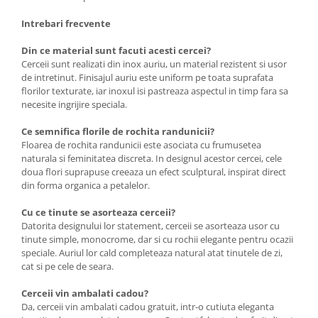
Intrebari frecvente
Din ce material sunt facuti acesti cercei?
Cerceii sunt realizati din inox auriu, un material rezistent si usor
de intretinut. Finisajul auriu este uniform pe toata suprafata
florilor texturate, iar inoxul isi pastreaza aspectul in timp fara sa
necesite ingrijire speciala.
Ce semnifica florile de rochita randunicii?
Floarea de rochita randunicii este asociata cu frumusetea
naturala si feminitatea discreta. In designul acestor cercei, cele
doua flori suprapuse creeaza un efect sculptural, inspirat direct
din forma organica a petalelor.
Cu ce tinute se asorteaza cerceii?
Datorita designului lor statement, cerceii se asorteaza usor cu
tinute simple, monocrome, dar si cu rochii elegante pentru ocazii
speciale. Auriul lor cald completeaza natural atat tinutele de zi,
cat si pe cele de seara.
Cerceii vin ambalati cadou?
Da, cerceii vin ambalati cadou gratuit, intr-o cutiuta eleganta