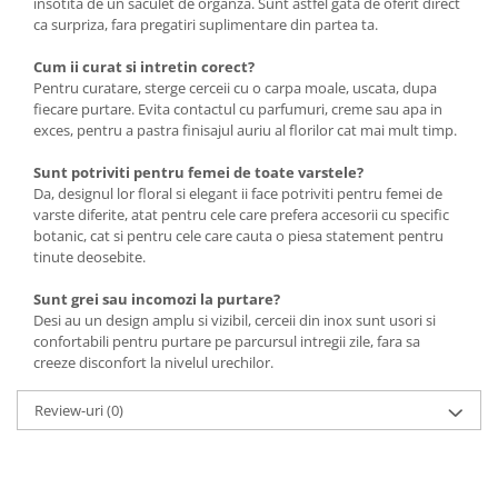
insotita de un saculet de organza. Sunt astfel gata de oferit direct
ca surpriza, fara pregatiri suplimentare din partea ta.
Cum ii curat si intretin corect?
Pentru curatare, sterge cerceii cu o carpa moale, uscata, dupa
fiecare purtare. Evita contactul cu parfumuri, creme sau apa in
exces, pentru a pastra finisajul auriu al florilor cat mai mult timp.
Sunt potriviti pentru femei de toate varstele?
Da, designul lor floral si elegant ii face potriviti pentru femei de
varste diferite, atat pentru cele care prefera accesorii cu specific
botanic, cat si pentru cele care cauta o piesa statement pentru
tinute deosebite.
Sunt grei sau incomozi la purtare?
Desi au un design amplu si vizibil, cerceii din inox sunt usori si
confortabili pentru purtare pe parcursul intregii zile, fara sa
creeze disconfort la nivelul urechilor.
Review-uri
(0)