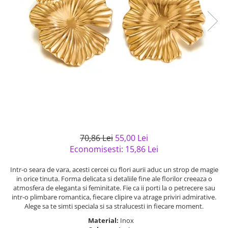
Bijuterii argint cu pietre
Pandantive mireasa
semipretioase
Bijuterii de Lux
Bijuterii argint placat cu aur
Bijuterii gotice si rock
Bijuterii argint cu diverse
Bijuterii Handmade
materiale
Bijuterii fantezie
Bijuterii argint cu murano
Casete si cutii de bijuterii
Bijuterii tungsten
Accesorii Piele
Cadouri
70,86 Lei
55,00 Lei
Solutii si lavete de curatare
Economisesti:
15,86
Lei
bijuterii argint
Intr-o seara de vara, acesti cercei cu flori aurii aduc un strop de magie
in orice tinuta. Forma delicata si detaliile fine ale florilor creeaza o
atmosfera de eleganta si feminitate. Fie ca ii porti la o petrecere sau
intr-o plimbare romantica, fiecare clipire va atrage priviri admirative.
Alege sa te simti speciala si sa stralucesti in fiecare moment.
Material:
Inox