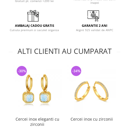
Gratuit pt. comenzi >200 lei
inapoi
AMBALAJ CADOU GRATIS
GARANTIE 2 ANI
Cutiuta premium si saculet organza
Argint 925 validat de ANPC
ALTI CLIENTI AU CUMPARAT
-30%
-34%
-
Cercei inox eleganti cu
Cercei inox cu zirconii
Ce
zirconii