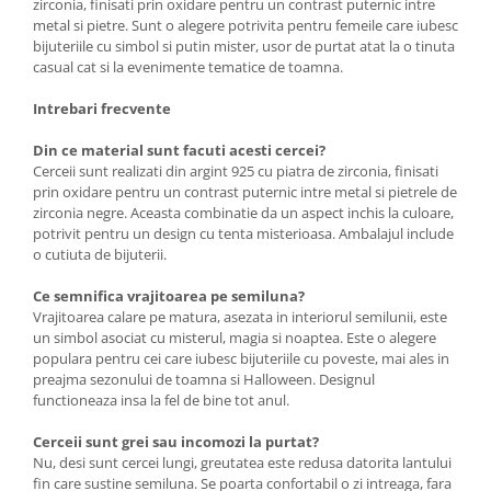
zirconia, finisati prin oxidare pentru un contrast puternic intre
metal si pietre. Sunt o alegere potrivita pentru femeile care iubesc
bijuteriile cu simbol si putin mister, usor de purtat atat la o tinuta
casual cat si la evenimente tematice de toamna.
Intrebari frecvente
Din ce material sunt facuti acesti cercei?
Cerceii sunt realizati din argint 925 cu piatra de zirconia, finisati
prin oxidare pentru un contrast puternic intre metal si pietrele de
zirconia negre. Aceasta combinatie da un aspect inchis la culoare,
potrivit pentru un design cu tenta misterioasa. Ambalajul include
o cutiuta de bijuterii.
Ce semnifica vrajitoarea pe semiluna?
Vrajitoarea calare pe matura, asezata in interiorul semilunii, este
un simbol asociat cu misterul, magia si noaptea. Este o alegere
populara pentru cei care iubesc bijuteriile cu poveste, mai ales in
preajma sezonului de toamna si Halloween. Designul
functioneaza insa la fel de bine tot anul.
Cerceii sunt grei sau incomozi la purtat?
Nu, desi sunt cercei lungi, greutatea este redusa datorita lantului
fin care sustine semiluna. Se poarta confortabil o zi intreaga, fara