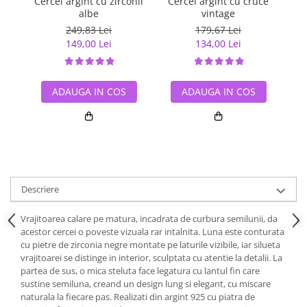
Cercei argint cu zirconii
Cercei argint cu cruce
Ce
albe
vintage
249,83 Lei
179,67 Lei
149,00 Lei
134,00 Lei
ADAUGA IN COS
ADAUGA IN COS
Descriere
Vrajitoarea calare pe matura, incadrata de curbura semilunii, da
acestor cercei o poveste vizuala rar intalnita. Luna este conturata
cu pietre de zirconia negre montate pe laturile vizibile, iar silueta
vrajitoarei se distinge in interior, sculptata cu atentie la detalii. La
partea de sus, o mica steluta face legatura cu lantul fin care
sustine semiluna, creand un design lung si elegant, cu miscare
naturala la fiecare pas. Realizati din argint 925 cu piatra de