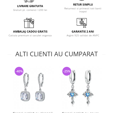
RETUR SIMPLU
LIVRARE GRATUITA
Returnezi si primesti toti banii
Gratuit pt. comenzi >200 lei
inapoi
AMBALAJ CADOU GRATIS
GARANTIE 2 ANI
Cutiuta premium si saculet organza
Argint 925 validat de ANPC
ALTI CLIENTI AU CUMPARAT
-40%
-25%
-