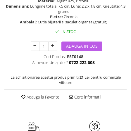
Material:
Argint 925, zirconiu
Dimensiuni:
Lungime totala: 7,5 cm, Luna: 2,2 x 1,8 cm, Greutate: 4,3
grame
Pietre:
Zirconia
Ambalaj:
Cutie bijuterii si saculet organza (gratuit)
IN STOC
ADAUGA IN COS
Cod Produs:
EST0148
Ai nevoie de ajutor?
0722 222 608
La achizitionarea acestui produs primiti
21
Lei pentru comenzile
viitoare
Adauga la Favorite
Cere informatii