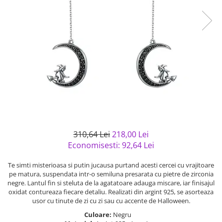
Bijuterii argint cu pietre
Pandantive mireasa
semipretioase
Bijuterii de Lux
Bijuterii argint placat cu aur
Bijuterii gotice si rock
Bijuterii argint cu diverse
Bijuterii Handmade
materiale
Bijuterii fantezie
Bijuterii argint cu murano
Casete si cutii de bijuterii
Bijuterii tungsten
Accesorii Piele
Cadouri
310,64 Lei
218,00 Lei
Solutii si lavete de curatare
Economisesti:
92,64
Lei
bijuterii argint
Te simti misterioasa si putin jucausa purtand acesti cercei cu vrajitoare
pe matura, suspendata intr-o semiluna presarata cu pietre de zirconia
negre. Lantul fin si steluta de la agatatoare adauga miscare, iar finisajul
oxidat contureaza fiecare detaliu. Realizati din argint 925, se asorteaza
usor cu tinute de zi cu zi sau cu accente de Halloween.
Culoare:
Negru