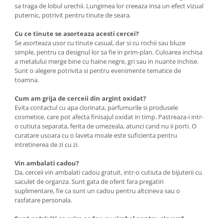
sa traga de lobul urechii. Lungimea lor creeaza insa un efect vizual
puternic, potrivit pentru tinute de seara.
Cu ce tinute se asorteaza acesti cercei?
Se asorteaza usor cu tinute casual, dar si cu rochii sau bluze
simple, pentru ca designul lor sa fie in prim-plan. Culoarea inchisa
a metalului merge bine cu haine negre, gri sau in nuante inchise.
Sunt o alegere potrivita si pentru evenimente tematice de
toamna.
Cum am grija de cerceii din argint oxidat?
Evita contactul cu apa clorinata, parfumurile si produsele
cosmetice, care pot afecta finisajul oxidat in timp. Pastreaza-i intr-
o cutiuta separata, ferita de umezeala, atunci cand nu ii porti. O
curatare usoara cu o laveta moale este suficienta pentru
intretinerea de zi cu zi.
Vin ambalati cadou?
Da, cerceii vin ambalati cadou gratuit, intr-o cutiuta de bijuterii cu
saculet de organza. Sunt gata de oferit fara pregatiri
suplimentare, fie ca sunt un cadou pentru altcineva sau o
rasfatare personala.