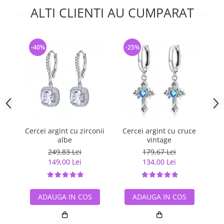
ALTI CLIENTI AU CUMPARAT
-40%
-25%
-
Cercei argint cu zirconii
Cercei argint cu cruce
Ce
albe
vintage
249,83 Lei
179,67 Lei
149,00 Lei
134,00 Lei
ADAUGA IN COS
ADAUGA IN COS