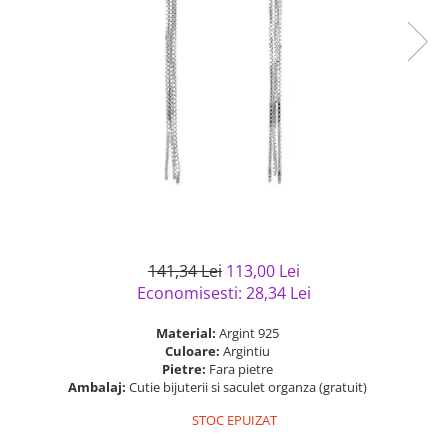
Bijuterii argint cu pietre
Pandantive mireasa
semipretioase
Bijuterii de Lux
Bijuterii argint placat cu aur
Bijuterii gotice si rock
Bijuterii argint cu diverse
Bijuterii Handmade
materiale
Bijuterii fantezie
Bijuterii argint cu murano
Casete si cutii de bijuterii
Bijuterii tungsten
Accesorii Piele
Cadouri
141,34 Lei
113,00 Lei
Solutii si lavete de curatare
Economisesti:
28,34
Lei
bijuterii argint
Material:
Argint 925
Culoare:
Argintiu
Pietre:
Fara pietre
Ambalaj:
Cutie bijuterii si saculet organza (gratuit)
STOC EPUIZAT