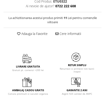
Cod Produs:
ETU0322
Ai nevoie de ajutor?
0722 222 608
La achizitionarea acestui produs primiti
11
Lei pentru comenzile
viitoare
Adauga la Favorite
Cere informatii
RETUR SIMPLU
LIVRARE GRATUITA
Returnezi si primesti toti banii
Gratuit pt. comenzi >200 lei
inapoi
AMBALAJ CADOU GRATIS
GARANTIE 2 ANI
Cutiuta premium si saculet organza
Argint 925 validat de ANPC