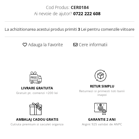
Cod Produs:
CER0184
Ai nevoie de ajutor?
0722 222 608
La achizitionarea acestui produs primiti
3
Lei pentru comenzile viitoare
Adauga la Favorite
Cere informatii
RETUR SIMPLU
LIVRARE GRATUITA
Returnezi si primesti toti banii
Gratuit pt. comenzi >200 lei
inapoi
AMBALAJ CADOU GRATIS
GARANTIE 2 ANI
Cutiuta premium si saculet organza
Argint 925 validat de ANPC