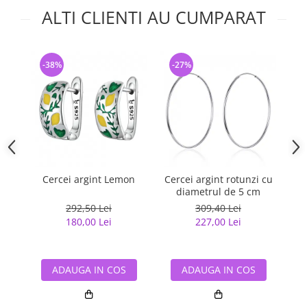
ALTI CLIENTI AU CUMPARAT
-38%
-27%
-
Cercei argint Lemon
Cercei argint rotunzi cu
Cer
diametrul de 5 cm
292,50 Lei
309,40 Lei
180,00 Lei
227,00 Lei
ADAUGA IN COS
ADAUGA IN COS