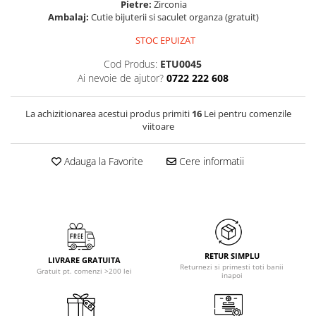
Pietre:
Zirconia
Ambalaj:
Cutie bijuterii si saculet organza (gratuit)
STOC EPUIZAT
Cod Produs:
ETU0045
Ai nevoie de ajutor?
0722 222 608
La achizitionarea acestui produs primiti
16
Lei pentru comenzile
viitoare
Adauga la Favorite
Cere informatii
RETUR SIMPLU
LIVRARE GRATUITA
Returnezi si primesti toti banii
Gratuit pt. comenzi >200 lei
inapoi