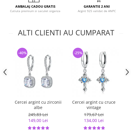
AMBALAJ CADOU GRATIS
GARANTIE 2 ANI
Cutiuta premium si saculet organza
Argint 925 validat de ANPC
ALTI CLIENTI AU CUMPARAT
-40%
-25%
-
Cercei argint cu zirconii
Cercei argint cu cruce
Ce
albe
vintage
249,83 Lei
179,67 Lei
149,00 Lei
134,00 Lei