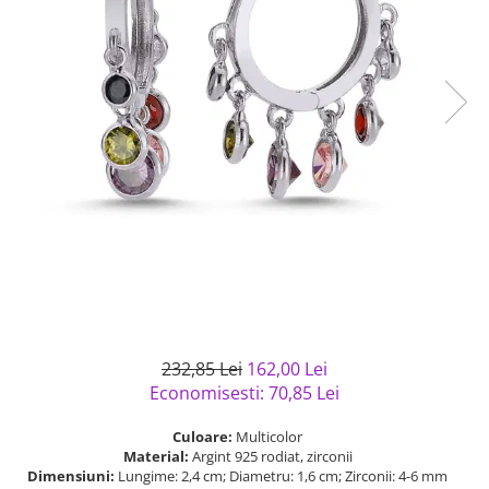
Bijuterii argint cu pietre
Pandantive mireasa
semipretioase
Bijuterii de Lux
Bijuterii argint placat cu aur
Bijuterii gotice si rock
Bijuterii argint cu diverse
Bijuterii Handmade
materiale
Bijuterii fantezie
Bijuterii argint cu murano
Casete si cutii de bijuterii
Bijuterii tungsten
Accesorii Piele
Cadouri
Solutii si lavete de curatare
bijuterii argint
232,85 Lei
162,00 Lei
Economisesti:
70,85
Lei
Culoare:
Multicolor
Material:
Argint 925 rodiat, zirconii
Dimensiuni:
Lungime: 2,4 cm; Diametru: 1,6 cm; Zirconii: 4-6 mm