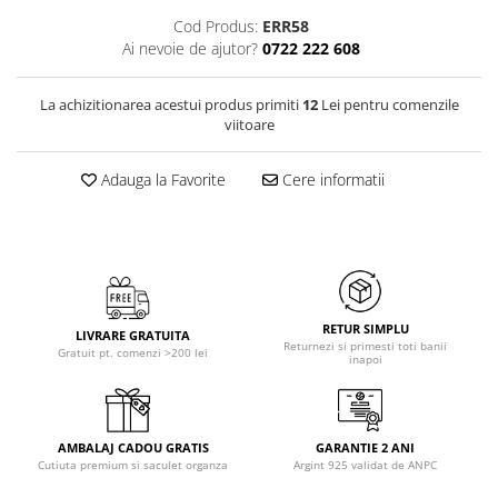
Cod Produs:
ERR58
Ai nevoie de ajutor?
0722 222 608
La achizitionarea acestui produs primiti
12
Lei pentru comenzile
viitoare
Adauga la Favorite
Cere informatii
RETUR SIMPLU
LIVRARE GRATUITA
Returnezi si primesti toti banii
Gratuit pt. comenzi >200 lei
inapoi
AMBALAJ CADOU GRATIS
GARANTIE 2 ANI
Cutiuta premium si saculet organza
Argint 925 validat de ANPC