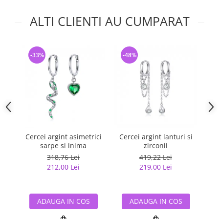
ALTI CLIENTI AU CUMPARAT
-33%
-48%
-
Cercei argint asimetrici
Cercei argint lanturi si
C
sarpe si inima
zirconii
318,76 Lei
419,22 Lei
212,00 Lei
219,00 Lei
ADAUGA IN COS
ADAUGA IN COS