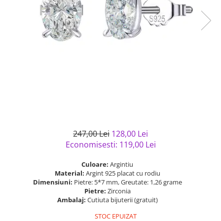
Bijuterii argint cu pietre
Pandantive mireasa
semipretioase
Bijuterii de Lux
Bijuterii argint placat cu aur
Bijuterii gotice si rock
Bijuterii argint cu diverse
Bijuterii Handmade
materiale
Bijuterii fantezie
Bijuterii argint cu murano
Casete si cutii de bijuterii
Bijuterii tungsten
Accesorii Piele
Cadouri
247,00 Lei
128,00 Lei
Solutii si lavete de curatare
Economisesti:
119,00
Lei
bijuterii argint
Culoare:
Argintiu
Material:
Argint 925 placat cu rodiu
Dimensiuni:
Pietre: 5*7 mm, Greutate: 1,26 grame
Pietre:
Zirconia
Ambalaj:
Cutiuta bijuterii (gratuit)
STOC EPUIZAT