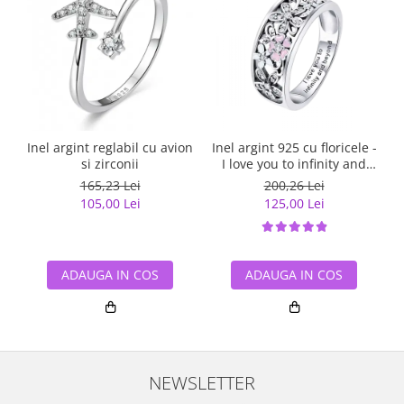
Inel argint reglabil cu avion
Inel argint 925 cu floricele -
si zirconii
I love you to infinity and
beyond - Be Nature
165,23 Lei
200,26 Lei
IST0055
105,00 Lei
125,00 Lei
ADAUGA IN COS
ADAUGA IN COS
NEWSLETTER