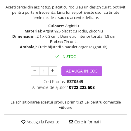
Acesti cercei din argint 925 placat cu rodiu au un design curat, potrivit
pentru purtare frecventa. Linia lor se potriveste usor cu tinute
feminine, de zi sau cu accente delicate.
Culoare:
Argintiu
Material:
Argint 925 placat cu rodiu, Zirconiu
Dimensiuni:
2,1 x 0,3 cm；Diametru interior tortita: 1,8 cm
Pietre:
Zirconia
Ambalaj:
Cutie bijuterii si saculet organza (gratuit)
IN STOC
ADAUGA IN COS
Cod Produs:
EZT0549
Ai nevoie de ajutor?
0722 222 608
La achizitionarea acestui produs primiti
21
Lei pentru comenzile
viitoare
Adauga la Favorite
Cere informatii