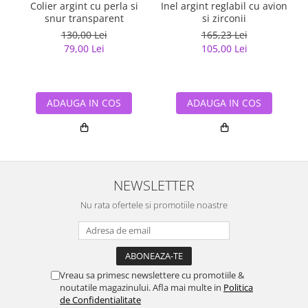
Colier argint cu perla si
Inel argint reglabil cu avion
I
snur transparent
si zirconii
130,00 Lei
165,23 Lei
79,00 Lei
105,00 Lei
ADAUGA IN COS
ADAUGA IN COS
NEWSLETTER
Nu rata ofertele si promotiile noastre
Vreau sa primesc newslettere cu promotiile &
noutatile magazinului. Afla mai multe in
Politica
de Confidentialitate