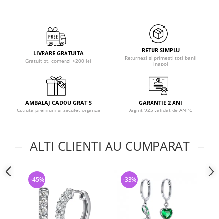
RETUR SIMPLU
LIVRARE GRATUITA
Returnezi si primesti toti banii
Gratuit pt. comenzi >200 lei
inapoi
AMBALAJ CADOU GRATIS
GARANTIE 2 ANI
Cutiuta premium si saculet organza
Argint 925 validat de ANPC
ALTI CLIENTI AU CUMPARAT
-45%
-33%
-