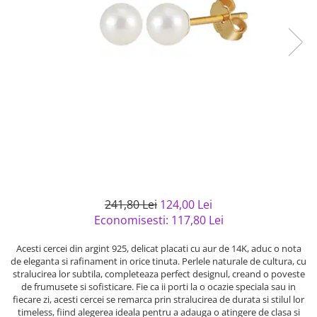
Bijuterii argint cu pietre
Pandantive mireasa
semipretioase
Bijuterii de Lux
Bijuterii argint placat cu aur
Bijuterii gotice si rock
Bijuterii argint cu diverse
Bijuterii Handmade
materiale
Bijuterii fantezie
Bijuterii argint cu murano
Casete si cutii de bijuterii
Bijuterii tungsten
Accesorii Piele
Cadouri
Solutii si lavete de curatare
241,80 Lei
124,00 Lei
bijuterii argint
Economisesti:
117,80
Lei
Acesti cercei din argint 925, delicat placati cu aur de 14K, aduc o nota
de eleganta si rafinament in orice tinuta. Perlele naturale de cultura, cu
stralucirea lor subtila, completeaza perfect designul, creand o poveste
de frumusete si sofisticare. Fie ca ii porti la o ocazie speciala sau in
fiecare zi, acesti cercei se remarca prin stralucirea de durata si stilul lor
timeless, fiind alegerea ideala pentru a adauga o atingere de clasa si