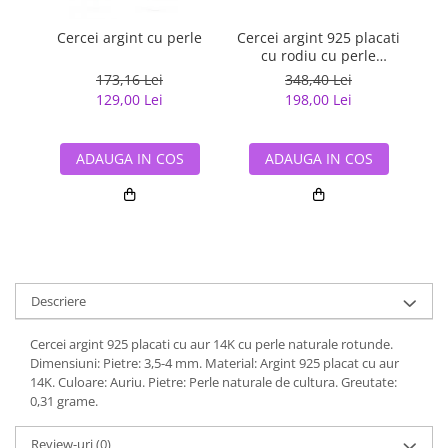
Cercei argint cu perle
Cercei argint 925 placati
Cer
cu rodiu cu perle
naturale
173,16 Lei
348,40 Lei
129,00 Lei
198,00 Lei
ADAUGA IN COS
ADAUGA IN COS
Descriere
Cercei argint 925 placati cu aur 14K cu perle naturale rotunde.
Dimensiuni: Pietre: 3,5-4 mm. Material: Argint 925 placat cu aur
14K. Culoare: Auriu. Pietre: Perle naturale de cultura. Greutate:
0,31 grame.
Review-uri
(0)