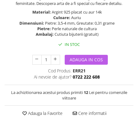
feminitate. Descopera arta de a fi special cu fiecare detaliu.
Material:
Argint 925 placat cu aur 14k
Culoare:
Auriu
Dimensiuni:
Pietre: 3,5-4 mm, Greutate: 0,31 grame
Pietre:
Perle naturale de cultura
Ambalaj:
Cutiuta bijuterii (gratuit)
IN STOC
ADAUGA IN COS
Cod Produs:
ERR21
Ai nevoie de ajutor?
0722 222 608
La achizitionarea acestui produs primiti
12
Lei pentru comenzile
viitoare
Adauga la Favorite
Cere informatii