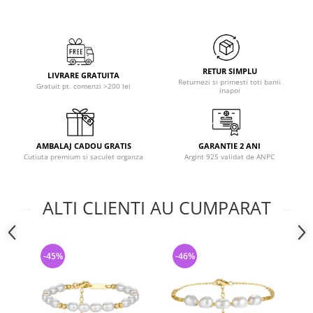
RETUR SIMPLU
LIVRARE GRATUITA
Returnezi si primesti toti banii
Gratuit pt. comenzi >200 lei
inapoi
AMBALAJ CADOU GRATIS
GARANTIE 2 ANI
Cutiuta premium si saculet organza
Argint 925 validat de ANPC
ALTI CLIENTI AU CUMPARAT
-45%
-46%
-