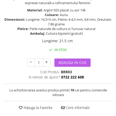
expresie naturală a rafinamentului feminin.
Material:
Argint 925 placat cu aur 14k
Culoare:
Auriu
Dimensiuni:
Lungime: 16,5+5 cm, Pietre: 4-4,5 mm, 4,8 mm, Greutate:
7,86 grame
Pietre:
Perle naturale de cultura si Turcoaz natural
Ambalaj:
Cutiuta bijuterii (gratuit)
Lungime
:
21,5 cm
IN STOC
ADAUGA IN COS
Cod Produs:
BRR03
Ai nevoie de ajutor?
0722 222 608
La achizitionarea acestui produs primiti
19
Lei pentru comenzile
viitoare
Adauga la Favorite
Cere informatii