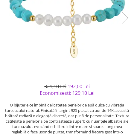
Bijuterii argint cu pietre
Pandantive mireasa
semipretioase
Bijuterii de Lux
Bijuterii argint placat cu aur
Bijuterii gotice si rock
Bijuterii argint cu diverse
Bijuterii Handmade
materiale
Bijuterii fantezie
Bijuterii argint cu murano
Casete si cutii de bijuterii
Bijuterii tungsten
Accesorii Piele
Cadouri
Solutii si lavete de curatare
321,10 Lei
192,00 Lei
bijuterii argint
Economisesti:
129,10
Lei
O bijuterie ce îmbină delicatețea perlelor de apă dulce cu vibrația
turcoazului natural. Finisată în argint 925 placat cu aur de 14K, această
brățară radiază o eleganță discretă, dar plină de personalitate. Textura
catifelată a perlelor albe contrastează superb cu nuanțele albastre ale
turcoazului, evocând echilibrul dintre mare și soare. Lungimea
reglabilă o face ușor de purtat, transformând fiecare gest într-o