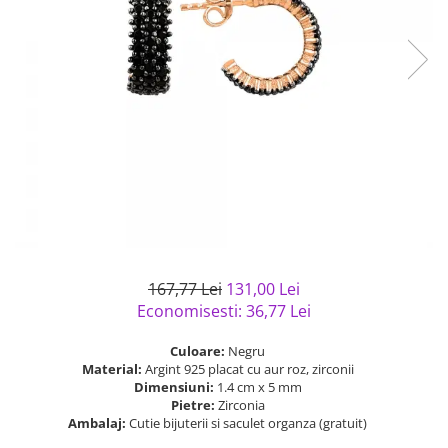
Bijuterii argint cu pietre
Pandantive mireasa
semipretioase
Bijuterii de Lux
Bijuterii argint placat cu aur
Bijuterii gotice si rock
Bijuterii argint cu diverse
Bijuterii Handmade
materiale
Bijuterii fantezie
Bijuterii argint cu murano
Casete si cutii de bijuterii
Bijuterii tungsten
Accesorii Piele
Cadouri
Solutii si lavete de curatare
167,77 Lei
131,00 Lei
bijuterii argint
Economisesti:
36,77
Lei
Culoare:
Negru
Material:
Argint 925 placat cu aur roz, zirconii
Dimensiuni:
1.4 cm x 5 mm
Pietre:
Zirconia
Ambalaj:
Cutie bijuterii si saculet organza (gratuit)