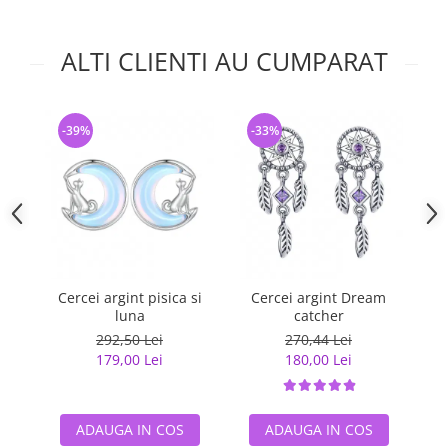
ALTI CLIENTI AU CUMPARAT
-39%
-33%
-
Cercei argint pisica si
Cercei argint Dream
C
luna
catcher
s
292,50 Lei
270,44 Lei
179,00 Lei
180,00 Lei
ADAUGA IN COS
ADAUGA IN COS