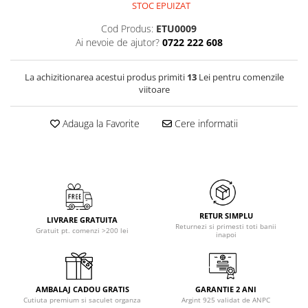
STOC EPUIZAT
Cod Produs:
ETU0009
Ai nevoie de ajutor?
0722 222 608
La achizitionarea acestui produs primiti
13
Lei pentru comenzile
viitoare
Adauga la Favorite
Cere informatii
RETUR SIMPLU
LIVRARE GRATUITA
Returnezi si primesti toti banii
Gratuit pt. comenzi >200 lei
inapoi
AMBALAJ CADOU GRATIS
GARANTIE 2 ANI
Cutiuta premium si saculet organza
Argint 925 validat de ANPC