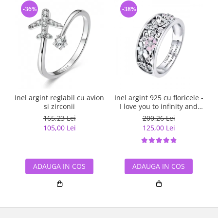
-36%
-38%
Inel argint reglabil cu avion
Inel argint 925 cu floricele -
si zirconii
I love you to infinity and
beyond - Be Nature
165,23 Lei
200,26 Lei
IST0055
105,00 Lei
125,00 Lei
ADAUGA IN COS
ADAUGA IN COS