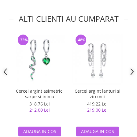
ALTI CLIENTI AU CUMPARAT
-33%
-48%
-
Cercei argint asimetrici
Cercei argint lanturi si
C
sarpe si inima
zirconii
318,76 Lei
419,22 Lei
212,00 Lei
219,00 Lei
ADAUGA IN COS
ADAUGA IN COS