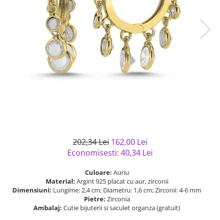
Bijuterii argint cu pietre
Pandantive mireasa
semipretioase
Bijuterii de Lux
Bijuterii argint placat cu aur
Bijuterii gotice si rock
Bijuterii argint cu diverse
Bijuterii Handmade
materiale
Bijuterii fantezie
Bijuterii argint cu murano
Casete si cutii de bijuterii
Bijuterii tungsten
Accesorii Piele
Cadouri
Solutii si lavete de curatare
202,34 Lei
162,00 Lei
bijuterii argint
Economisesti:
40,34
Lei
Culoare:
Auriu
Material:
Argint 925 placat cu aur, zirconii
Dimensiuni:
Lungime: 2,4 cm; Diametru: 1,6 cm; Zirconii: 4-6 mm
Pietre:
Zirconia
Ambalaj:
Cutie bijuterii si saculet organza (gratuit)