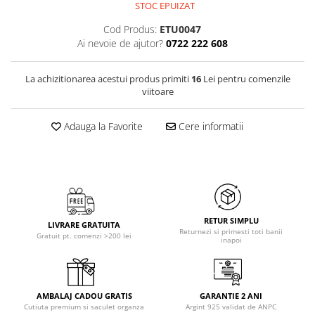
STOC EPUIZAT
Cod Produs:
ETU0047
Ai nevoie de ajutor?
0722 222 608
La achizitionarea acestui produs primiti
16
Lei pentru comenzile
viitoare
Adauga la Favorite
Cere informatii
RETUR SIMPLU
LIVRARE GRATUITA
Returnezi si primesti toti banii
Gratuit pt. comenzi >200 lei
inapoi
AMBALAJ CADOU GRATIS
GARANTIE 2 ANI
Cutiuta premium si saculet organza
Argint 925 validat de ANPC