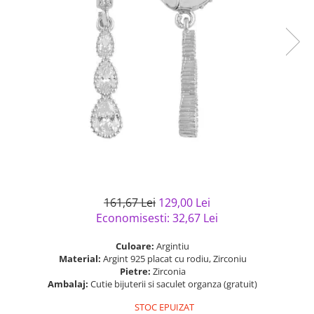
Bijuterii argint cu pietre
Pandantive mireasa
semipretioase
Bijuterii de Lux
Bijuterii argint placat cu aur
Bijuterii gotice si rock
Bijuterii argint cu diverse
Bijuterii Handmade
materiale
Bijuterii fantezie
Bijuterii argint cu murano
Casete si cutii de bijuterii
Bijuterii tungsten
Accesorii Piele
Cadouri
Solutii si lavete de curatare
161,67 Lei
129,00 Lei
bijuterii argint
Economisesti:
32,67
Lei
Culoare:
Argintiu
Material:
Argint 925 placat cu rodiu, Zirconiu
Pietre:
Zirconia
Ambalaj:
Cutie bijuterii si saculet organza (gratuit)
STOC EPUIZAT