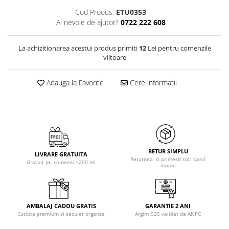
Cod Produs:
ETU0353
Ai nevoie de ajutor?
0722 222 608
La achizitionarea acestui produs primiti
12
Lei pentru comenzile
viitoare
Adauga la Favorite
Cere informatii
RETUR SIMPLU
LIVRARE GRATUITA
Returnezi si primesti toti banii
Gratuit pt. comenzi >200 lei
inapoi
AMBALAJ CADOU GRATIS
GARANTIE 2 ANI
Cutiuta premium si saculet organza
Argint 925 validat de ANPC