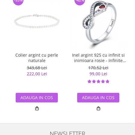
-35%
-42%
Colier argint cu perle
Inel argint 925 cu infinit si
naturale
inimioara rosie - Infinite
You IST0062
343,68 Lei
170,52 Lei
222,00 Lei
99,00 Lei
ADAUGA IN COS
ADAUGA IN COS
NEWSLETTER