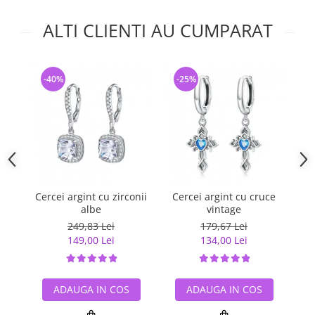
ALTI CLIENTI AU CUMPARAT
-40%
-25%
-
Cercei argint cu zirconii
Cercei argint cu cruce
Ce
albe
vintage
249,83 Lei
179,67 Lei
149,00 Lei
134,00 Lei
ADAUGA IN COS
ADAUGA IN COS