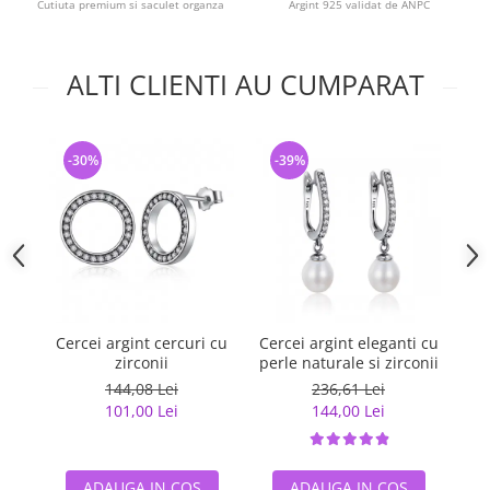
Cutiuta premium si saculet organza
Argint 925 validat de ANPC
ALTI CLIENTI AU CUMPARAT
-30%
-39%
-
Cercei argint cercuri cu
Cercei argint eleganti cu
Ce
zirconii
perle naturale si zirconii
144,08 Lei
236,61 Lei
101,00 Lei
144,00 Lei
ADAUGA IN COS
ADAUGA IN COS