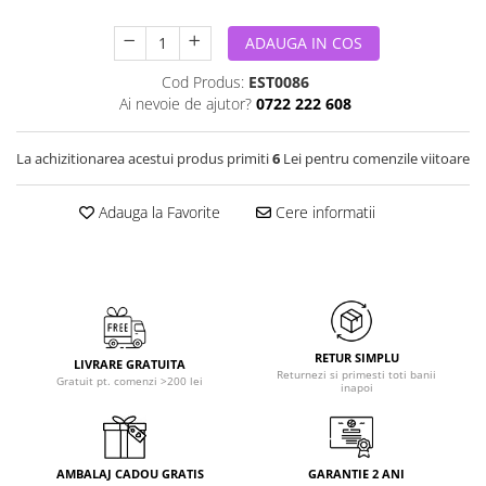
ADAUGA IN COS
Cod Produs:
EST0086
Ai nevoie de ajutor?
0722 222 608
La achizitionarea acestui produs primiti
6
Lei pentru comenzile viitoare
Adauga la Favorite
Cere informatii
RETUR SIMPLU
LIVRARE GRATUITA
Returnezi si primesti toti banii
Gratuit pt. comenzi >200 lei
inapoi
AMBALAJ CADOU GRATIS
GARANTIE 2 ANI