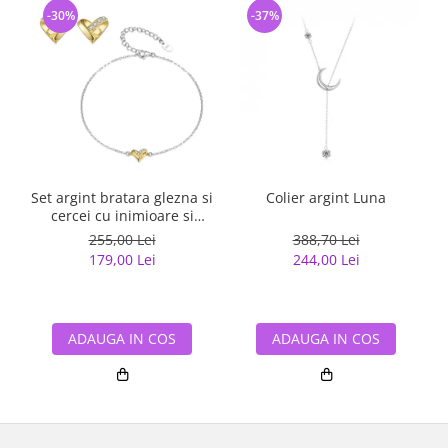
-30%
-37%
Set argint bratara glezna si
Colier argint Luna
cercei cu inimioare si
Zirconia
255,00 Lei
388,70 Lei
179,00 Lei
244,00 Lei
ADAUGA IN COS
ADAUGA IN COS