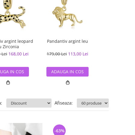
v argint leopard
Pandantiv argint leu
Pandantiv argin
u Zirconia
siguranta flo
Zirconi
 Lei
168,00 Lei
179,00 Lei
113,00 Lei
235,00 Lei
177
UGA IN COS
ADAUGA IN COS
ADAUGA IN
:
Afiseaza:
-63%