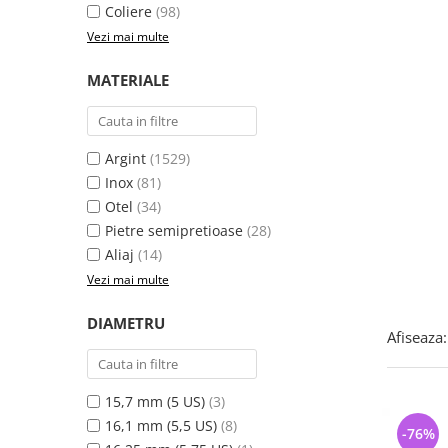
Bijuterii argint cu pietre
Pandantive mireasa
Coliere
(98)
semipretioase
Bijuterii de Lux
Vezi mai multe
Bijuterii argint placat cu aur
Bijuterii gotice si rock
MATERIALE
Bijuterii argint cu diverse
Bijuterii Handmade
materiale
Bijuterii fantezie
Bijuterii argint cu murano
Casete si cutii de bijuterii
Argint
(1529)
Bijuterii tungsten
Inox
(81)
Otel
(34)
Accesorii Piele
Pietre semipretioase
(28)
Cadouri
Aliaj
(14)
Solutii si lavete de curatare
Vezi mai multe
bijuterii argint
DIAMETRU
Afiseaza:
15,7 mm (5 US)
(3)
16,1 mm (5,5 US)
(8)
-76%