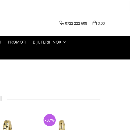
0722 222 608
0,00
TI
PROMOTII
BIJUTERII INOX
I
-37%
-25%