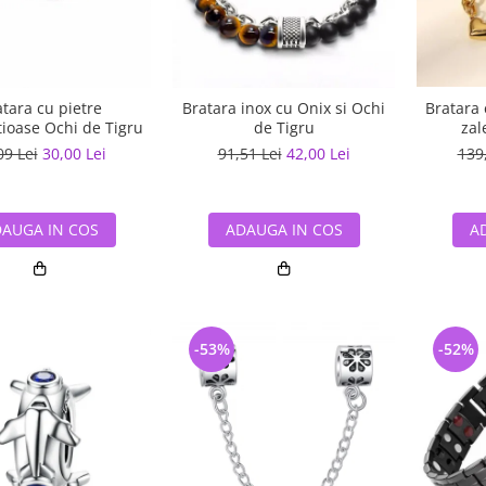
tara cu pietre
Bratara inox cu Onix si Ochi
Bratara 
ioase Ochi de Tigru
de Tigru
zal
09 Lei
30,00 Lei
91,51 Lei
42,00 Lei
139
AUGA IN COS
ADAUGA IN COS
A
-53%
-52%