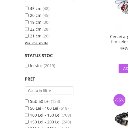
45 cm
(48)
20 cm
(45)
19 cm
(30)
22 cm
(28)
21 cm
(26)
Cercei ar
floricele
Vezi mai multe
157,
STATUS STOC
In stoc
(2019)
AD
PRET
-55%
Sub 50 Lei
(133)
50 Lei - 100 Lei
(618)
100 Lei - 150 Lei
(709)
150 Lei - 200 Lei
(240)