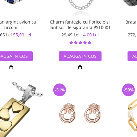
an argint avion cu
Charm fantezie cu floricele si
Brata
zirconii
lantisor de siguranta PST0001
65 Lei
55,00 Lei
29,49 Lei
14,00 Lei
272,
AUGA IN COS
ADAUGA IN COS
A
-51%
-50%