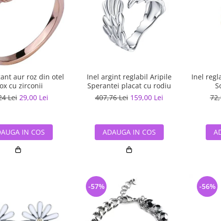
gant aur roz din otel
Inel argint reglabil Aripile
Inel regl
ox cu zirconii
Sperantei placat cu rodiu
S
24 Lei
29,00 Lei
407,76 Lei
159,00 Lei
72,
AUGA IN COS
ADAUGA IN COS
A
-57%
-56%