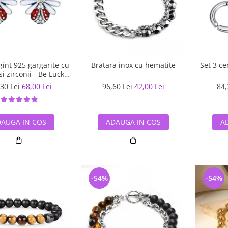
gint 925 gargarite cu
Bratara inox cu hematite
Set 3 ce
 si zirconii - Be Lucky
EST0022
30 Lei
68,00 Lei
96,60 Lei
42,00 Lei
84,
AUGA IN COS
ADAUGA IN COS
A
-54%
-54%