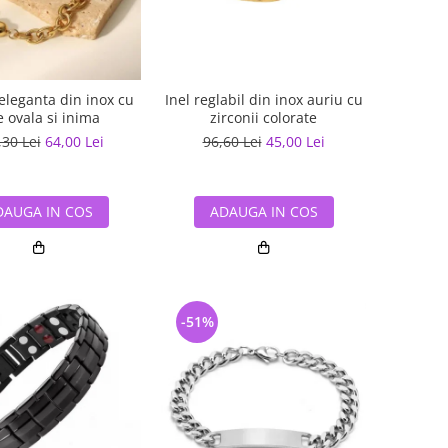
eleganta din inox cu
Inel reglabil din inox auriu cu
e ovala si inima
zirconii colorate
,30 Lei
64,00 Lei
96,60 Lei
45,00 Lei
DAUGA IN COS
ADAUGA IN COS
-51%