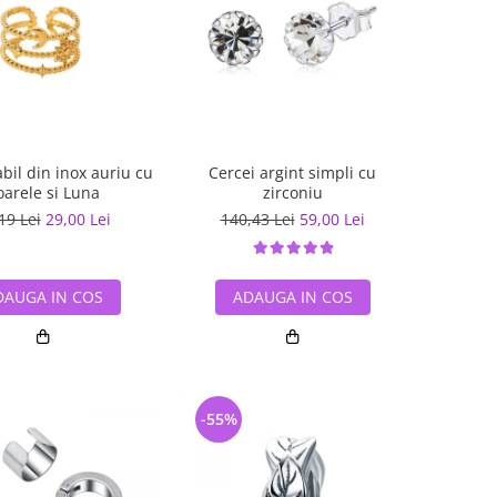
abil din inox auriu cu
Cercei argint simpli cu
oarele si Luna
zirconiu
19 Lei
29,00 Lei
140,43 Lei
59,00 Lei
DAUGA IN COS
ADAUGA IN COS
-55%