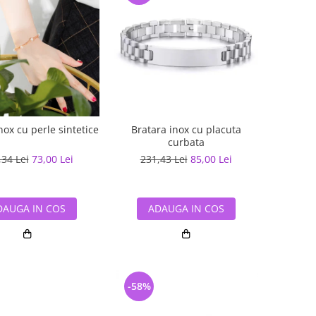
nox cu perle sintetice
Bratara inox cu placuta
curbata
,34 Lei
73,00 Lei
231,43 Lei
85,00 Lei
DAUGA IN COS
ADAUGA IN COS
-58%