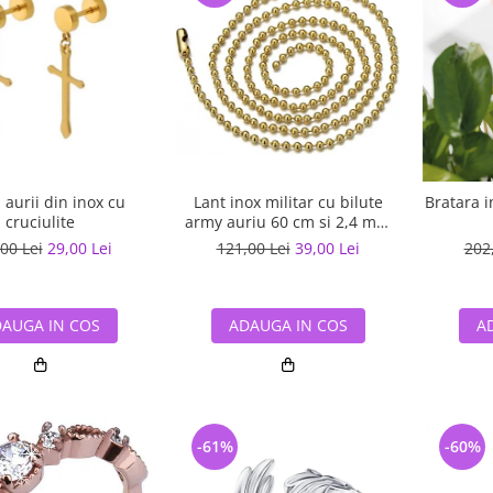
 aurii din inox cu
Lant inox militar cu bilute
Bratara i
cruciulite
army auriu 60 cm si 2,4 mm
grosime
00 Lei
29,00 Lei
121,00 Lei
39,00 Lei
202
AUGA IN COS
ADAUGA IN COS
A
-61%
-60%