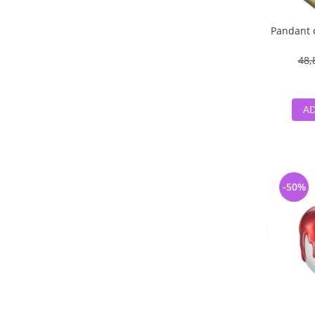
Pandant o
48,
AD
-50%