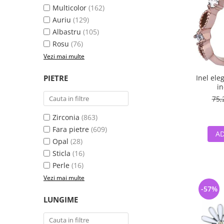
Multicolor
(162)
Auriu
(129)
Albastru
(105)
Rosu
(76)
Vezi mai multe
PIETRE
Inel ele
in
75,
Zirconia
(863)
Fara pietre
(609)
AD
Opal
(28)
Sticla
(16)
Perle
(16)
Vezi mai multe
-57%
LUNGIME