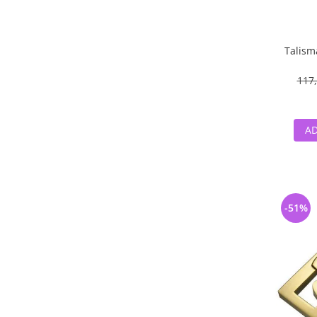
Talism
117,
AD
-51%