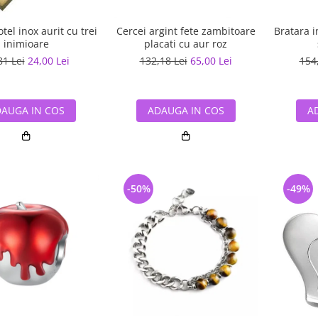
tel inox aurit cu trei
Cercei argint fete zambitoare
Bratara i
inimioare
placati cu aur roz
81 Lei
24,00 Lei
132,18 Lei
65,00 Lei
154
AUGA IN COS
ADAUGA IN COS
A
-50%
-49%