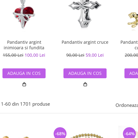
Pandantiv argint
Pandantiv argint cruce
Pandanti
inimioara si fundita
c
155,00 Lei
100,00 Lei
90,00 Lei
59,00 Lei
200,00
ADAUGA IN COS
ADAUGA IN COS
ADA
1-
60
din
1701
produse
Ordoneaza
-68%
-64%