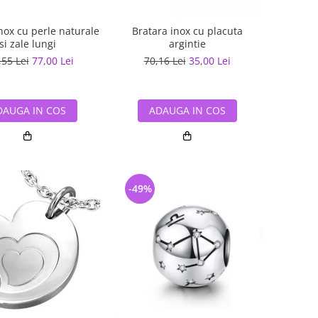
nox cu perle naturale
Bratara inox cu placuta
si zale lungi
argintie
,55 Lei
77,00 Lei
70,16 Lei
35,00 Lei
DAUGA IN COS
ADAUGA IN COS
-49%