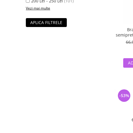
200 Lei - 250 Lei
(101)
Vezi mai multe
APLICA FILTRELE
Bra
semipret
66,
AD
-53%