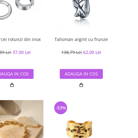
rcei rotunzi din inox
Talisman argint cu frunze
39 Lei
37,00 Lei
138,79 Lei
62,00 Lei
DAUGA IN COS
ADAUGA IN COS
-53%