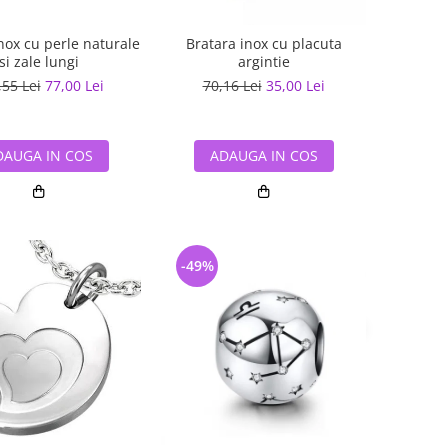
nox cu perle naturale
Bratara inox cu placuta
si zale lungi
argintie
,55 Lei
77,00 Lei
70,16 Lei
35,00 Lei
DAUGA IN COS
ADAUGA IN COS
-49%