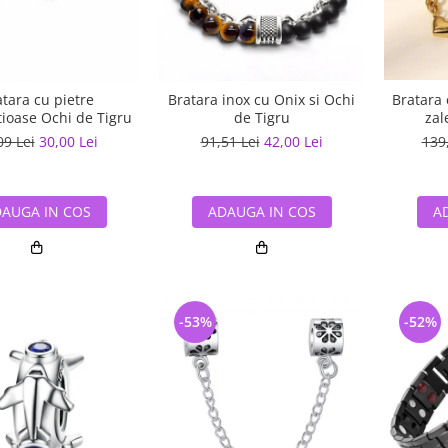
tara cu pietre
Bratara inox cu Onix si Ochi
Bratara 
ioase Ochi de Tigru
de Tigru
zal
09 Lei
30,00 Lei
91,51 Lei
42,00 Lei
139
AUGA IN COS
ADAUGA IN COS
A
-53%
-52%