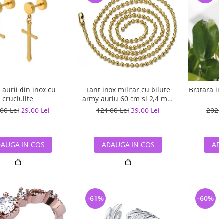
 aurii din inox cu
Lant inox militar cu bilute
Bratara i
cruciulite
army auriu 60 cm si 2,4 mm
grosime
00 Lei
29,00 Lei
121,00 Lei
39,00 Lei
202
AUGA IN COS
ADAUGA IN COS
A
-61%
-60%