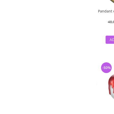
Pandant o
48,
AD
-50%