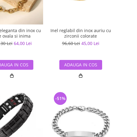
eleganta din inox cu
Inel reglabil din inox auriu cu
e ovala si inima
zirconii colorate
,30 Lei
64,00 Lei
96,60 Lei
45,00 Lei
DAUGA IN COS
ADAUGA IN COS
-51%