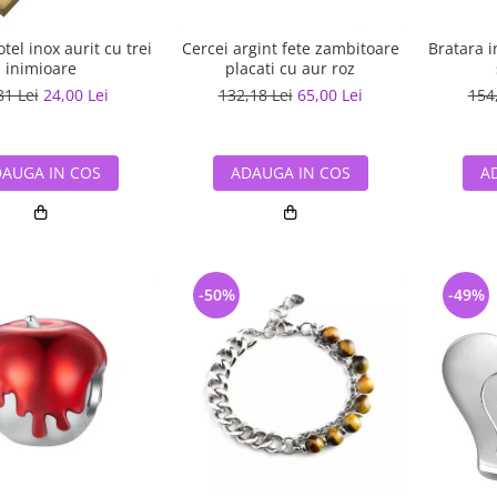
tel inox aurit cu trei
Cercei argint fete zambitoare
Bratara i
inimioare
placati cu aur roz
81 Lei
24,00 Lei
132,18 Lei
65,00 Lei
154
AUGA IN COS
ADAUGA IN COS
A
-50%
-49%