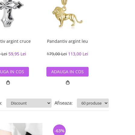
iv argint cruce
Pandantiv argint leu
Pandantiv argin
siguranta flo
Zirconi
 Lei
59,95 Lei
179,00 Lei
113,00 Lei
235,00 Lei
177
UGA IN COS
ADAUGA IN COS
ADAUGA IN
:
Afiseaza:
-63%