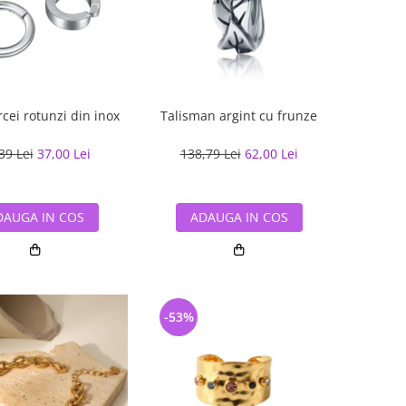
rcei rotunzi din inox
Talisman argint cu frunze
39 Lei
37,00 Lei
138,79 Lei
62,00 Lei
DAUGA IN COS
ADAUGA IN COS
-53%