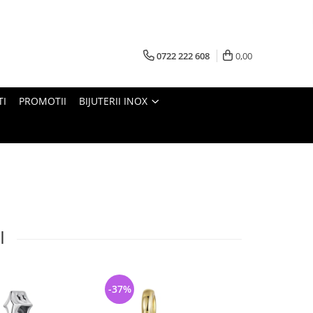
0722 222 608
0,00
TI
PROMOTII
BIJUTERII INOX
I
-37%
-25%