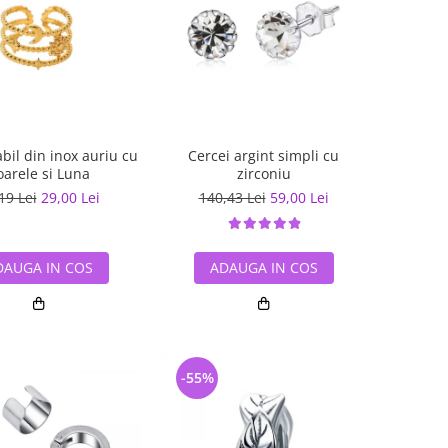
abil din inox auriu cu
Cercei argint simpli cu
oarele si Luna
zirconiu
19 Lei
29,00 Lei
140,43 Lei
59,00 Lei
DAUGA IN COS
ADAUGA IN COS
-55%