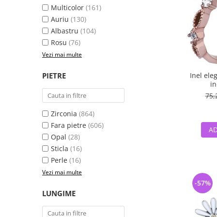
Multicolor
(161)
Auriu
(130)
Albastru
(104)
Rosu
(76)
Vezi mai multe
PIETRE
Inel ele
in
75,
Zirconia
(864)
Fara pietre
(606)
AD
Opal
(28)
Sticla
(16)
Perle
(16)
Vezi mai multe
-57%
LUNGIME