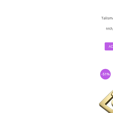
Talism
117,
AD
-51%