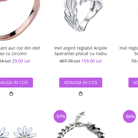
gant aur roz din otel
Inel argint reglabil Aripile
Inel regl
ox cu zirconii
Sperantei placat cu rodiu
S
24 Lei
29,00 Lei
407,76 Lei
159,00 Lei
72,
AUGA IN COS
ADAUGA IN COS
A
-57%
-56%