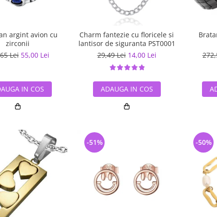
an argint avion cu
Charm fantezie cu floricele si
Brata
zirconii
lantisor de siguranta PST0001
65 Lei
55,00 Lei
29,49 Lei
14,00 Lei
272,
AUGA IN COS
ADAUGA IN COS
A
-51%
-50%