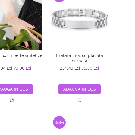
nox cu perle sintetice
Bratara inox cu placuta
curbata
,34 Lei
73,00 Lei
231,43 Lei
85,00 Lei
DAUGA IN COS
ADAUGA IN COS
-58%