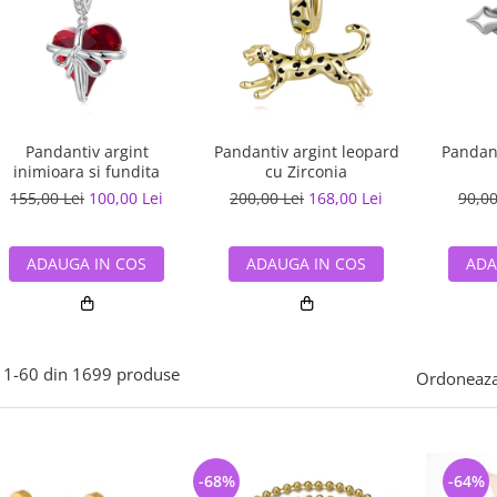
Pandantiv argint
Pandantiv argint leopard
Pandant
inimioara si fundita
cu Zirconia
155,00 Lei
100,00 Lei
200,00 Lei
168,00 Lei
90,00
ADAUGA IN COS
ADAUGA IN COS
ADA
1-
60
din
1699
produse
Ordoneaza
-68%
-64%