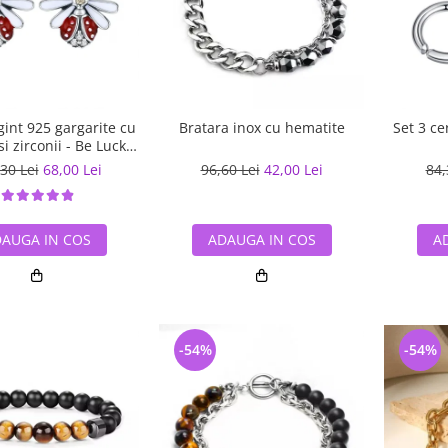
gint 925 gargarite cu
Bratara inox cu hematite
Set 3 ce
 si zirconii - Be Lucky
EST0022
30 Lei
68,00 Lei
96,60 Lei
42,00 Lei
84,
AUGA IN COS
ADAUGA IN COS
A
-54%
-54%