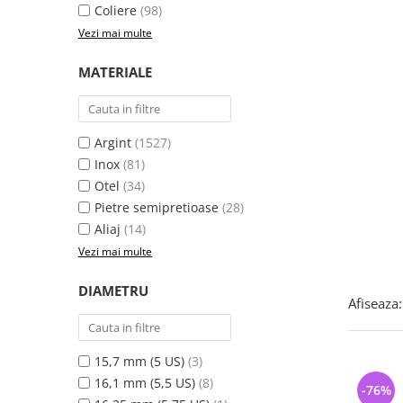
Bijuterii argint cu pietre
Pandantive mireasa
Coliere
(98)
semipretioase
Bijuterii de Lux
Vezi mai multe
Bijuterii argint placat cu aur
Bijuterii gotice si rock
MATERIALE
Bijuterii argint cu diverse
Bijuterii Handmade
materiale
Bijuterii fantezie
Bijuterii argint cu murano
Casete si cutii de bijuterii
Argint
(1527)
Bijuterii tungsten
Inox
(81)
Otel
(34)
Accesorii Piele
Pietre semipretioase
(28)
Cadouri
Aliaj
(14)
Solutii si lavete de curatare
Vezi mai multe
bijuterii argint
DIAMETRU
Afiseaza:
15,7 mm (5 US)
(3)
16,1 mm (5,5 US)
(8)
-76%