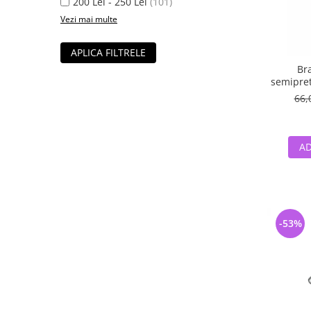
200 Lei - 250 Lei
(101)
Vezi mai multe
APLICA FILTRELE
Bra
semipret
66,
AD
-53%