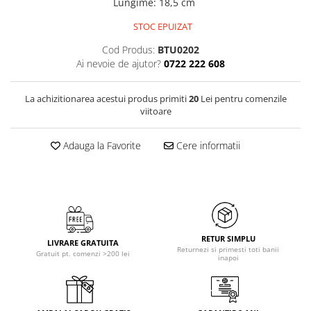
Lungime
:
18,5 cm
STOC EPUIZAT
Cod Produs:
BTU0202
Ai nevoie de ajutor?
0722 222 608
La achizitionarea acestui produs primiti
20
Lei pentru comenzile
viitoare
Adauga la Favorite
Cere informatii
RETUR SIMPLU
LIVRARE GRATUITA
Returnezi si primesti toti banii
Gratuit pt. comenzi >200 lei
inapoi