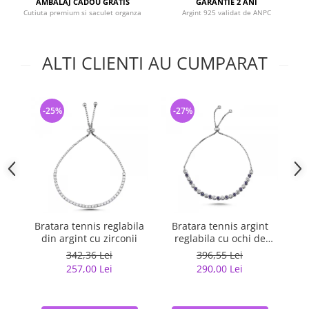
AMBALAJ CADOU GRATIS
GARANTIE 2 ANI
Cutiuta premium si saculet organza
Argint 925 validat de ANPC
ALTI CLIENTI AU CUMPARAT
-25%
-27%
-
Bratara tennis reglabila
Bratara tennis argint
Bra
din argint cu zirconii
reglabila cu ochi de
deochi
342,36 Lei
396,55 Lei
257,00 Lei
290,00 Lei