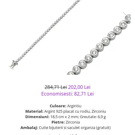
Bijuterii argint cu pietre
Pandantive mireasa
semipretioase
Bijuterii de Lux
Bijuterii argint placat cu aur
Bijuterii gotice si rock
Bijuterii argint cu diverse
Bijuterii Handmade
materiale
Bijuterii fantezie
Bijuterii argint cu murano
Casete si cutii de bijuterii
Bijuterii tungsten
Accesorii Piele
Cadouri
Solutii si lavete de curatare
284,71 Lei
202,00 Lei
bijuterii argint
Economisesti:
82,71
Lei
Culoare:
Argintiu
Material:
Argint 925 placat cu rodiu, Zirconiu
Dimensiuni:
18,5 cm x 2 mm; Greutate: 6,9 g
Pietre:
Zirconia
Ambalaj:
Cutie bijuterii si saculet organza (gratuit)