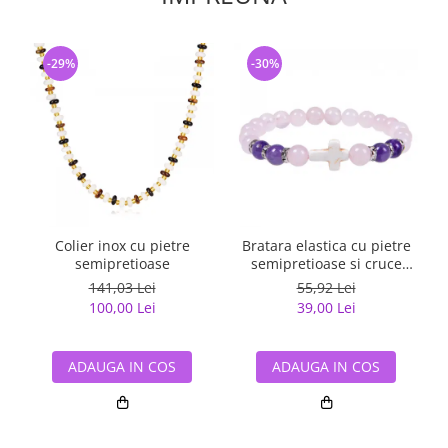
-29%
-30%
Colier inox cu pietre
Bratara elastica cu pietre
semipretioase
semipretioase si cruce
BLA134
141,03 Lei
55,92 Lei
100,00 Lei
39,00 Lei
ADAUGA IN COS
ADAUGA IN COS