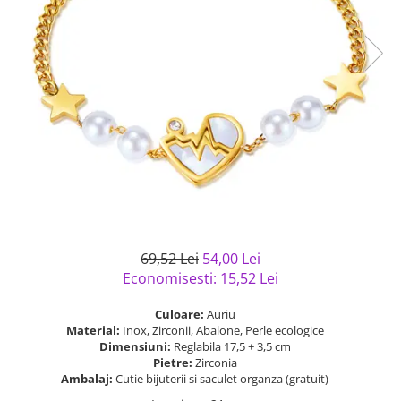
Bijuterii argint cu pietre
Pandantive mireasa
semipretioase
Bijuterii de Lux
Bijuterii argint placat cu aur
Bijuterii gotice si rock
Bijuterii argint cu diverse
Bijuterii Handmade
materiale
Bijuterii fantezie
Bijuterii argint cu murano
Casete si cutii de bijuterii
Bijuterii tungsten
Accesorii Piele
Cadouri
Solutii si lavete de curatare
69,52 Lei
54,00 Lei
bijuterii argint
Economisesti:
15,52
Lei
Culoare:
Auriu
Material:
Inox, Zirconii, Abalone, Perle ecologice
Dimensiuni:
Reglabila 17,5 + 3,5 cm
Pietre:
Zirconia
Ambalaj:
Cutie bijuterii si saculet organza (gratuit)