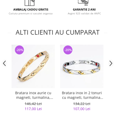
AMBALAJ CADOU GRATIS
GARANTIE 2 ANI
Cutiuta premium si saculet organza
Argint 925 validat de ANPC
ALTI CLIENTI AU CUMPARAT
-20%
-20%
-
Bratara inox aurie cu
Bratara inox in 2 tonuri
Br
magneti, turmalina,
cu magneti, turmalina,
germaniu si anioni
germaniu si anioni
tu
146,42 Lei
134,22 Lei
117,00 Lei
107,00 Lei