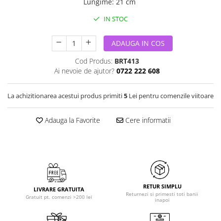
Lungime
:
21 cm
IN STOC
ADAUGA IN COS
Cod Produs:
BRT413
Ai nevoie de ajutor?
0722 222 608
La achizitionarea acestui produs primiti
5
Lei pentru comenzile viitoare
Adauga la Favorite
Cere informatii
RETUR SIMPLU
LIVRARE GRATUITA
Returnezi si primesti toti banii
Gratuit pt. comenzi >200 lei
inapoi