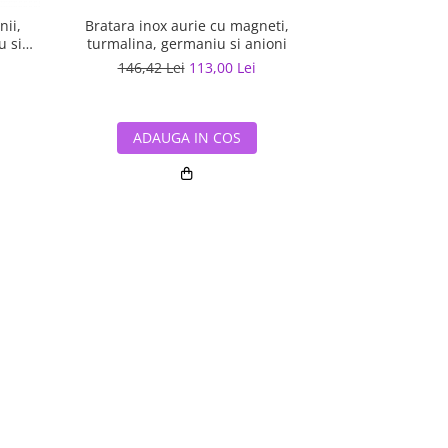
nii,
Bratara inox aurie cu magneti,
Bratara inox in 
u si
turmalina, germaniu si anioni
turmalina, g
146,42 Lei
113,00 Lei
162,69 L
ADAUGA IN COS
ADAUG