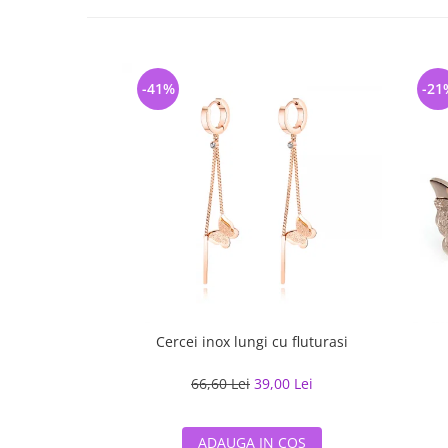
-41%
-21
Cercei inox lungi cu fluturasi
66,60 Lei
39,00 Lei
ADAUGA IN COS