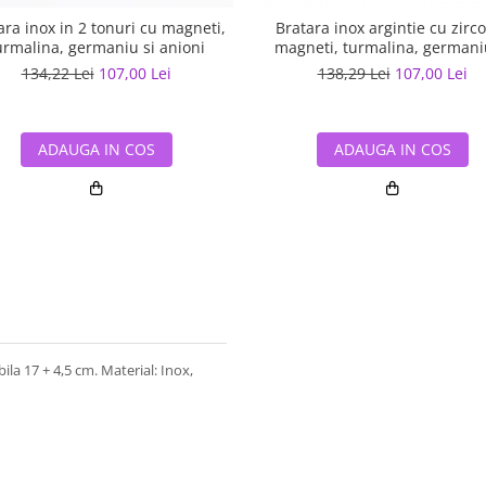
ara inox in 2 tonuri cu magneti,
Bratara inox argintie cu zirco
urmalina, germaniu si anioni
magneti, turmalina, germani
anioni
134,22 Lei
107,00 Lei
138,29 Lei
107,00 Lei
ADAUGA IN COS
ADAUGA IN COS
bila 17 + 4,5 cm. Material: Inox,