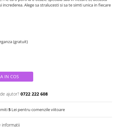
i increderea. Alege sa stralucesti si sa te simti unica in fiecare
organza (gratuit)
A IN COS
 de ajutor?
0722 222 608
imiti
5
Lei pentru comenzile viitoare
informatii