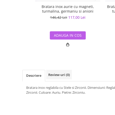
Bratara inox aurie cu magneti,
Brat
turmalina, germaniu si anioni
t
146,42 Lei
117,00 Lei
ADAUGA IN COS
Review-uri
(0)
Descriere
Bratara inox reglabila cu Stele si Zirconii. Dimensiuni: Regla
Zirconii. Culoare: Auriu. Pietre: Zirconiu.