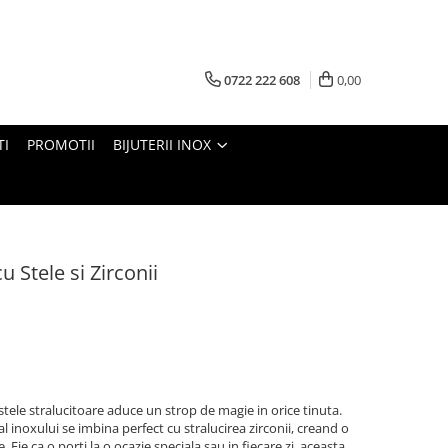
0722 222 608
0,00
TI
PROMOTII
BIJUTERII INOX
u Stele si Zirconii
 stele stralucitoare aduce un strop de magie in orice tinuta.
t al inoxului se imbina perfect cu stralucirea zirconii, creand o
. Fie ca o porti la o ocazie speciala sau in fiecare zi, aceasta