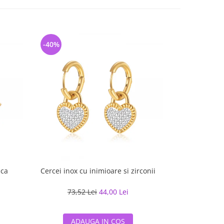
-40%
-65%
ica
Cercei inox cu inimioare si zirconii
Cercei 
73,52 Lei
44,00 Lei
90,50
ADAUGA IN COS
ADA