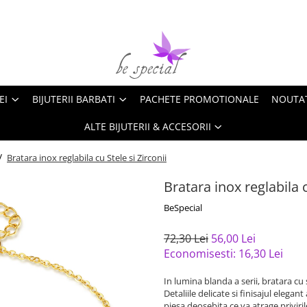
EI
BIJUTERII BARBATI
PACHETE PROMOTIONALE
NOUTA
ALTE BIJUTERII & ACCESORII
 /
Bratara inox reglabila cu Stele si Zirconii
Bratara inox reglabila c
BeSpecial
72,30 Lei
56,00 Lei
Economisesti:
16,30
Lei
In lumina blanda a serii, bratara cu
Detaliile delicate si finisajul elegan
piesa deosebita ce va atrage privirile