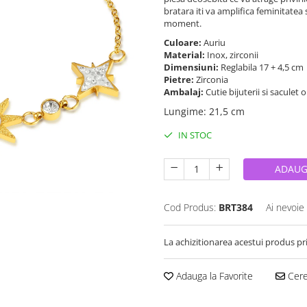
bratara iti va amplifica feminitatea s
moment.
Culoare:
Auriu
Material:
Inox, zirconii
Dimensiuni:
Reglabila 17 + 4,5 cm
Pietre:
Zirconia
Ambalaj:
Cutie bijuterii si saculet 
Lungime
:
21,5 cm
IN STOC
ADAUG
Cod Produs:
BRT384
Ai nevoie
La achizitionarea acestui produs pr
Adauga la Favorite
Cere 