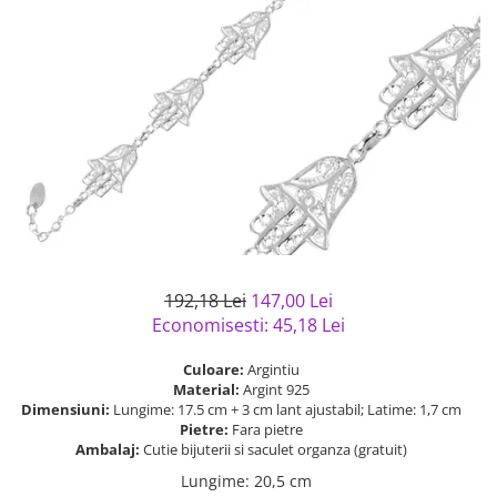
Bijuterii argint cu pietre
Pandantive mireasa
semipretioase
Bijuterii de Lux
Bijuterii argint placat cu aur
Bijuterii gotice si rock
Bijuterii argint cu diverse
Bijuterii Handmade
materiale
Bijuterii fantezie
Bijuterii argint cu murano
Casete si cutii de bijuterii
Bijuterii tungsten
Accesorii Piele
Cadouri
192,18 Lei
147,00 Lei
Solutii si lavete de curatare
Economisesti:
45,18
Lei
bijuterii argint
Culoare:
Argintiu
Material:
Argint 925
Dimensiuni:
Lungime: 17.5 cm + 3 cm lant ajustabil; Latime: 1,7 cm
Pietre:
Fara pietre
Ambalaj:
Cutie bijuterii si saculet organza (gratuit)
Lungime
:
20,5 cm