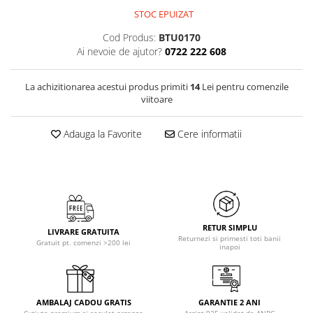
STOC EPUIZAT
Cod Produs:
BTU0170
Ai nevoie de ajutor?
0722 222 608
La achizitionarea acestui produs primiti
14
Lei pentru comenzile
viitoare
Adauga la Favorite
Cere informatii
RETUR SIMPLU
LIVRARE GRATUITA
Returnezi si primesti toti banii
Gratuit pt. comenzi >200 lei
inapoi
AMBALAJ CADOU GRATIS
GARANTIE 2 ANI