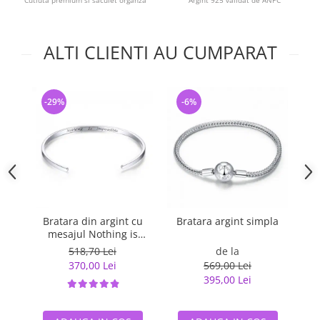
Cutiuta premium si saculet organza
Argint 925 validat de ANPC
ALTI CLIENTI AU CUMPARAT
-29%
-6%
-
Bratara din argint cu
Bratara argint simpla
B
mesajul Nothing is
tal
Impossible
518,70 Lei
de la
370,00 Lei
569,00 Lei
395,00 Lei