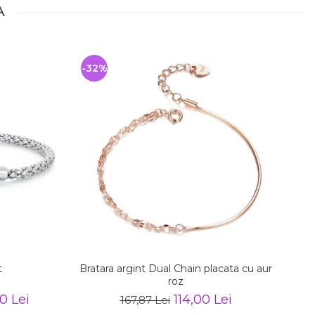
A
-32%
-
t
Bratara argint Dual Chain placata cu aur
roz
0 Lei
114,00 Lei
167,87 Lei