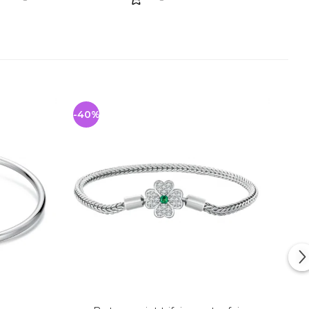
-40%
-19