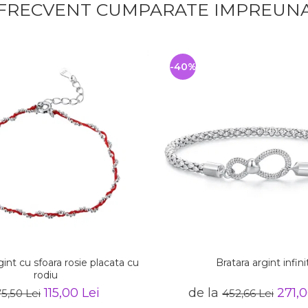
FRECVENT CUMPARATE IMPREUN
-40%
gint cu sfoara rosie placata cu
Bratara argint infini
rodiu
115,00 Lei
de la
271,0
75,50 Lei
452,66 Lei