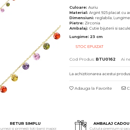
Culoare:
Auriu
Material:
Argint 925 placat cu a
Dimensiuni:
reglabila; Lungime:
Pietre:
Zirconia
Ambalaj:
Cutie bijuterii si sacu
:
Lungime
23 cm
STOC EPUIZAT
Cod Produs:
BTU0162
Ai n
La achizitionarea acestui produs
Adauga la Favorite
Ce
RETUR SIMPLU
AMBALAJ CADOU
urnezi si primesti toti banii inapoi
Cutiuta premium si sac