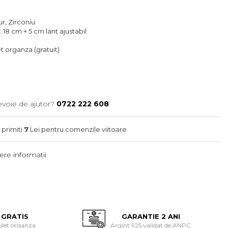
ur, Zirconiu
 18 cm + 5 cm lant ajustabil
let organza (gratuit)
evoie de ajutor?
0722 222 608
 primiti
7
Lei pentru comenzile viitoare
re informatii
 GRATIS
GARANTIE 2 ANI
ulet organza
Argint 925 validat de ANPC