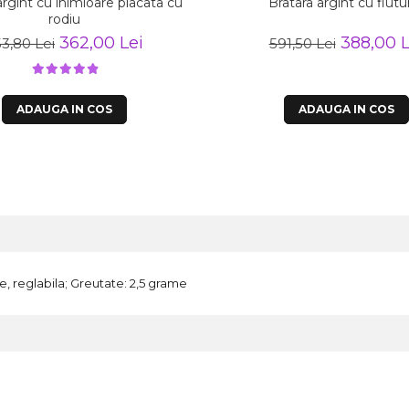
argint cu inimioare placata cu
Bratara argint cu flutu
rodiu
362,00 Lei
388,00 L
3,80 Lei
591,50 Lei
ADAUGA IN COS
ADAUGA IN COS
de, reglabila; Greutate: 2,5 grame