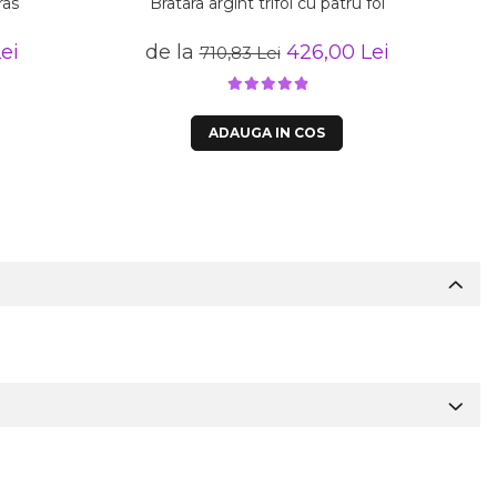
ras
Bratara argint trifoi cu patru foi
ei
de la
426,00 Lei
710,83 Lei
ADAUGA IN COS