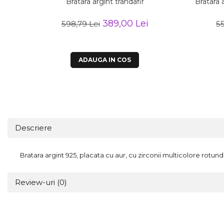
Bratara argint trandafir
Bratara 
389,00 Lei
598,79 Lei
55
ADAUGA IN COS
Descriere
Bratara argint 925, placata cu aur, cu zirconii multicolore rotun
Review-uri
(0)