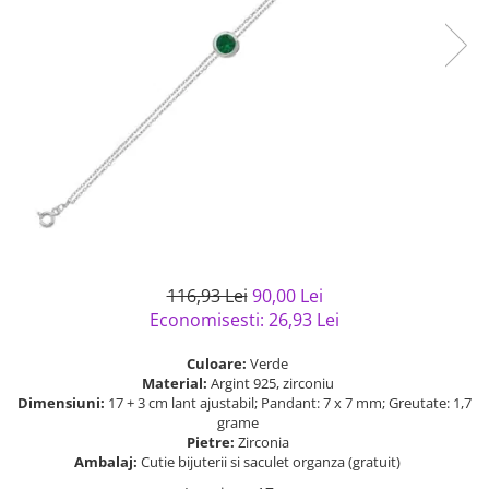
Bijuterii argint cu pietre
Pandantive mireasa
semipretioase
Bijuterii de Lux
Bijuterii argint placat cu aur
Bijuterii gotice si rock
Bijuterii argint cu diverse
Bijuterii Handmade
materiale
Bijuterii fantezie
Bijuterii argint cu murano
Casete si cutii de bijuterii
Bijuterii tungsten
Accesorii Piele
Cadouri
116,93 Lei
90,00 Lei
Solutii si lavete de curatare
Economisesti:
26,93
Lei
bijuterii argint
Culoare:
Verde
Material:
Argint 925, zirconiu
Dimensiuni:
17 + 3 cm lant ajustabil; Pandant: 7 x 7 mm; Greutate: 1,7
grame
Pietre:
Zirconia
Ambalaj:
Cutie bijuterii si saculet organza (gratuit)