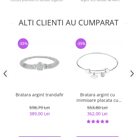
Cutiuta premium si saculet organza
Argint 925 validat de ANPC
ALTI CLIENTI AU CUMPARAT
-35%
-35%
-
Bratara argint trandafir
Bratara argint cu
inimioare placata cu
rodiu
598,79 Lei
553,80 Lei
389,00 Lei
362,00 Lei