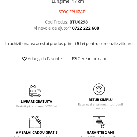
Lungime
:
17 cm
STOC EPUIZAT
Cod Produs:
BTU0298
Ai nevoie de ajutor?
0722 222 608
La achizitionarea acestui produs primiti
9
Lei pentru comenzile viitoare
Adauga la Favorite
Cere informatii
RETUR SIMPLU
LIVRARE GRATUITA
Returnezi si primesti toti banii
Gratuit pt. comenzi >200 lei
inapoi
AMBALAJ CADOU GRATIS
GARANTIE 2 ANI