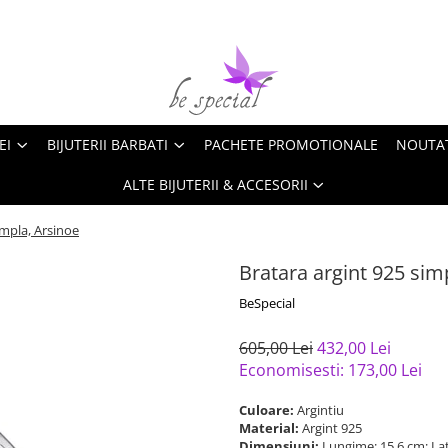
EI
BIJUTERII BARBATI
PACHETE PROMOTIONALE
NOUTA
ALTE BIJUTERII & ACCESORII
impla, Arsinoe
Bratara argint 925 sim
BeSpecial
605,00 Lei
432,00 Lei
Economisesti:
173,00
Lei
Culoare:
Argintiu
Material:
Argint 925
Dimensiuni:
Lungime: 15,6 cm; La