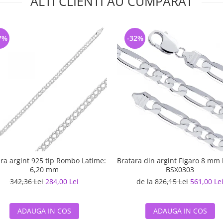
ALTI CLIENTI AU CUMPARAT
7%
-32%
ra argint 925 tip Rombo Latime:
Bratara din argint Figaro 8 mm 
6,20 mm
BSX0303
342,36 Lei
284,00 Lei
de la
826,15 Lei
561,00 Le
ADAUGA IN COS
ADAUGA IN COS