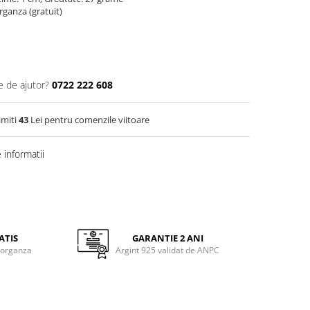
organza (gratuit)
e de ajutor?
0722 222 608
imiti
43
Lei pentru comenzile viitoare
informatii
ATIS
GARANTIE 2 ANI
 organza
Argint 925 validat de ANPC