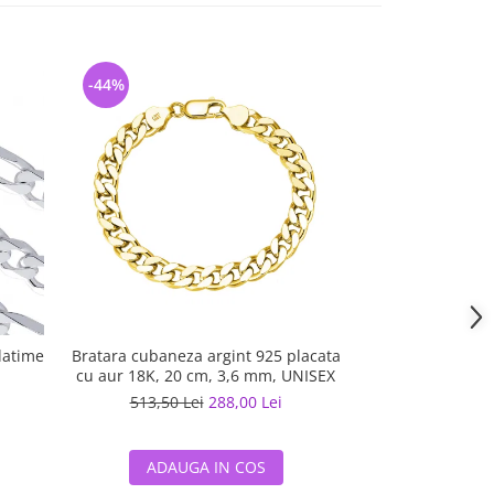
-44%
-44%
latime
Bratara cubaneza argint 925 placata
Bratara argint
cu aur 18K, 20 cm, 3,6 mm, UNISEX
14K, 20 cm, 4
U
i
513,50 Lei
288,00 Lei
503,10 L
ADAUGA IN COS
ADAUG