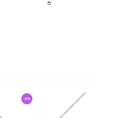
-5%
-23%