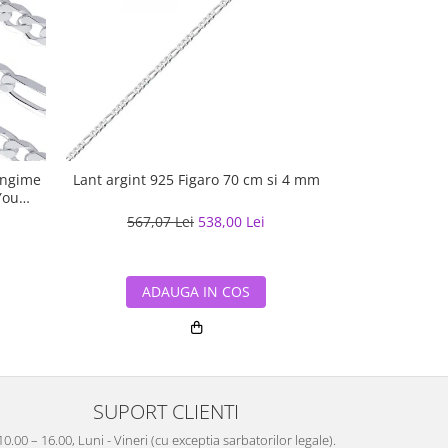
ungime
Lant argint 925 Figaro 70 cm si 4 mm
Lant argint 
You
567,07 Lei
538,00 Lei
918,68
ADAUGA IN COS
ADA
SUPORT CLIENTI
10.00 – 16.00, Luni - Vineri (cu exceptia sarbatorilor legale).