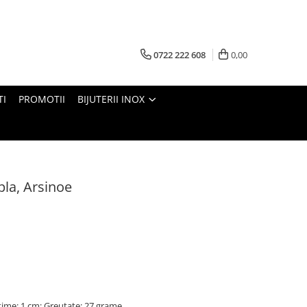
0722 222 608
0,00
TI
PROMOTII
BIJUTERII INOX
pla, Arsinoe
time: 1 cm; Greutate: 27 grame