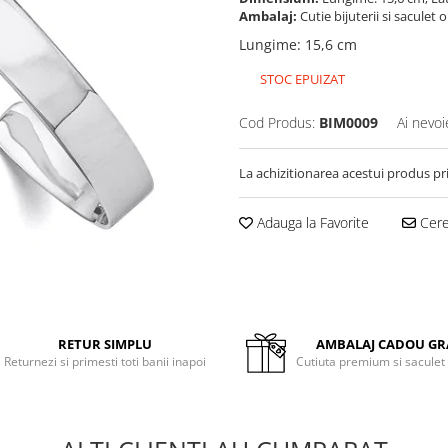
Ambalaj:
Cutie bijuterii si saculet 
Lungime
:
15,6 cm
STOC EPUIZAT
Cod Produs:
BIM0009
Ai nevoi
La achizitionarea acestui produs pr
Adauga la Favorite
Cere 
RETUR SIMPLU
AMBALAJ CADOU GR
Returnezi si primesti toti banii inapoi
Cutiuta premium si saculet