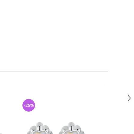
-25%
-46%