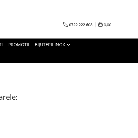
0722 222 608
0,00
TI
PROMOTII
BIJUTERII INOX
arele: