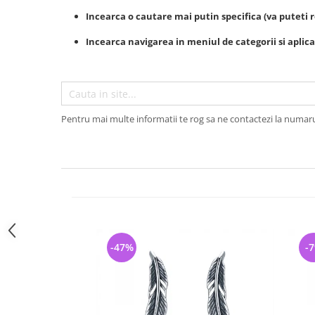
Bijuterii argint cu pietre
Pandantive mireasa
semipretioase
Incearca o cautare mai putin specifica (va puteti r
Bijuterii de Lux
Bijuterii argint placat cu aur
Bijuterii gotice si rock
Incearca navigarea in meniul de categorii si aplicar
Bijuterii argint cu diverse
Bijuterii Handmade
materiale
Bijuterii fantezie
Bijuterii argint cu murano
Casete si cutii de bijuterii
Pentru mai multe informatii te rog sa ne contactezi la numar
Bijuterii tungsten
Accesorii Piele
Cadouri
Solutii si lavete de curatare
bijuterii argint
-47%
-