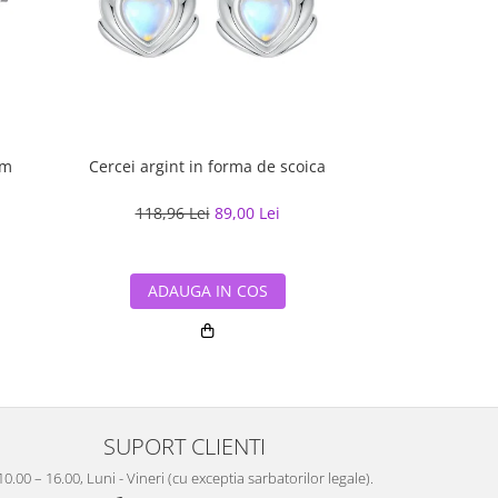
mm
Cercei argint in forma de scoica
Bratara argint 
cu pandantive 
Pa
118,96 Lei
89,00 Lei
309,40 L
ADAUGA IN COS
ADAUG
SUPORT CLIENTI
10.00 – 16.00, Luni - Vineri (cu exceptia sarbatorilor legale).