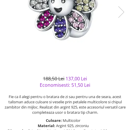
Bijuterii argint cu pietre
Pandantive mireasa
semipretioase
Bijuterii de Lux
Bijuterii argint placat cu aur
Bijuterii gotice si rock
Bijuterii argint cu diverse
Bijuterii Handmade
materiale
Bijuterii fantezie
Bijuterii argint cu murano
Casete si cutii de bijuterii
Bijuterii tungsten
Accesorii Piele
Cadouri
188,50 Lei
137,00 Lei
Solutii si lavete de curatare
Economisesti:
51,50
Lei
bijuterii argint
Fie ca il alegi pentru o bratara de zi sau pentru una de seara, acest
talisman aduce culoare si veselie prin petalele multicolore si chipul
zambitor din mijloc. Realizat din argint 925, este accesoriul versatil care
completeaza usor o bratara tip charm.
Culoare:
Multicolor
Material:
Argint 925, zirconiu