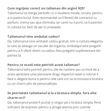
Cum ingrijesc corect un talisman din argint 925?
Talismanul se sterge periodic cu o lavaliera moale, uscata, pentru
a-si pastra luciul. Este recomandat sa il feresti de contactul cu
parfum, crema sau apa clorinata, iar cand nu il porti, sa il pastrezi
in cutiuta lui, ferit de aer si umezeala.
Talismanul vine ambalat cadou?
Da, talismanul vine ambalat cadou gratuit, intr-o cutiuta eleganta
la care se adauga un saculet de organza. Ambalajul este pregatit
pentru a fi oferit direct ca cadou, fara pregatiri suplimentare din
partea ta.
Pentru ce ocazii este potrivit acest talisman?
Talismanul este potrivit pentru zile de nastere sau ca mod de a
arata apreciere unei persoane dragi. Aspectul vesel si colorat il
face o alegere buna si pentru cele care vor sa isi innoiasca bratara
cu un charm plin de personalitate.
Se potriveste talismanul si la o bratara simpla, fara alte
charm-uri?
Da, talismanul poate fi purtat si singur pe o bratara simpla, fiind
suficient de expresiv pentru a atrage atentia prin culorile