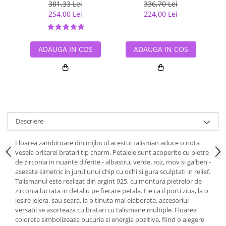
inimioara placat cu rodiu
381,33 Lei
336,70 Lei
254,00 Lei
224,00 Lei
ADAUGA IN COS
ADAUGA IN COS
Descriere
Floarea zambitoare din mijlocul acestui talisman aduce o nota
vesela oricarei bratari tip charm. Petalele sunt acoperite cu pietre
de zirconia in nuante diferite - albastru, verde, roz, mov si galben -
asezate simetric in jurul unui chip cu ochi si gura sculptati in relief.
Talismanul este realizat din argint 925, cu montura pietrelor de
zirconia lucrata in detaliu pe fiecare petala. Fie ca il porti ziua, la o
iesire lejera, sau seara, la o tinuta mai elaborata, accesoriul
versatil se asorteaza cu bratari cu talismane multiple. Floarea
colorata simbolizeaza bucuria si energia pozitiva, fiind o alegere