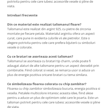
potrivita pentru cele care iubesc accesoriile vesele si pline de
viata.
Intrebari frecvente
Din ce material este realizat talismanul floare?
Talismanul este realizat din argint 925, cu pietre de zirconia
montate pe fiecare petala. Materialul argintiu ofera un aspect
curat, care pune in evidenta culorile vii ale pietrelor. Este o
alegere potrivita pentru cele care prefera bijuterii cu simboluri
vesele si colorate.
Cu ce bratari se asorteaza acest talisman?
Talismanul se asorteaza cu bratari tip charm, unde poate fi
adaugat alaturi de alte talismane pentru un aspect deosebit prin
combinatie. Fiind colorat si vesel, se remarca usor si aduce un
plus de energie pozitiva oricarei bratari cu tema similara.
Ce simbolizeaza floarea colorata cu chip zambitor?
Floarea cu chip zambitor simbolizeaza bucuria, energia pozitiva si
veselia. Petalele multicolore intaresc aceasta idee, fiind alese
pentru a aduce un plus de optimism celei care le poarta. Este un
talisman potrivit pentru cele care iubesc accesoriile vesele si pline
de viata.