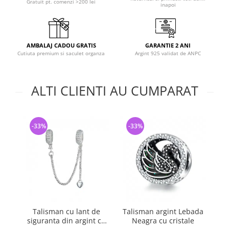
Gratuit pt. comenzi >200 lei
inapoi
AMBALAJ CADOU GRATIS
GARANTIE 2 ANI
Cutiuta premium si saculet organza
Argint 925 validat de ANPC
ALTI CLIENTI AU CUMPARAT
-33%
-33%
-
Talisman cu lant de
Talisman argint Lebada
Tal
siguranta din argint cu
Neagra cu cristale