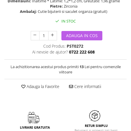
Dimensiuni:
Inaltime * Latime: 1,2*1,2 cm, Greutate: 1,96 grame
Pietre:
Zirconia
Ambalaj:
Cutie bijuterii si saculet organza (gratuit)
IN STOC
ADAUGA IN COS
Cod Produs:
PST0272
Ai nevoie de ajutor?
0722 222 608
La achizitionarea acestui produs primiti
13
Lei pentru comenzile
viitoare
Adauga la Favorite
Cere informatii
RETUR SIMPLU
LIVRARE GRATUITA
Returnezi si primesti toti banii