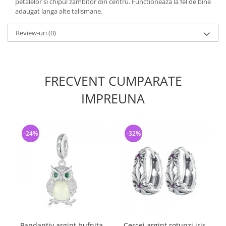
petalelor si chipul zambitor din centru. Functioneaza la fel de bine
adaugat langa alte talismane.
Review-uri
(0)
FRECVENT CUMPARATE
IMPREUNA
-24%
-32%
Pandantiv argint bufnita
Cercei argint rotunzi iris