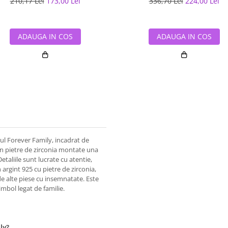
210,17 Lei
173,00 Lei
336,70 Lei
224,00 Lei
ADAUGA IN COS
ADAUGA IN COS
ul Forever Family, incadrat de
in pietre de zirconia montate una
etaliile sunt lucrate cu atentie,
n argint 925 cu pietre de zirconia,
de alte piese cu insemnatate. Este
mbol legat de familie.
ly?