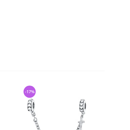
-17%
-26%