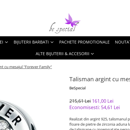
EI
BIJUTERII BARBATI
PACHETE PROMOTIONALE
NOUTA
ALTE BIJUTERII & ACCESORII
nt cu mesajul "Forever Family"
Talisman argint cu mes
BeSpecial
215,61 Lei
161,00 Lei
Economisesti:
54,61
Lei
Realizat din argint 925, talismanul 
floare de pietre de zirconia aduna l
de talismane cu insemnatate perso