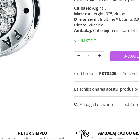
Culoare:
Argintiu
Material:
Argint 925, zirconiu
Dimensiuni:
Inaltime * Latime: 0,
Pietre:
Zirconia
Ambalaj:
Cutie bijuterii si saculet 
IN STOC
ADAUG
Cod Produs:
PST0225
Ai nevoi
La achizitionarea acestui produs pr
Adauga la Favorite
Cere 
RETUR SIMPLU
AMBALAJ CADOU GR
Returnezi si primesti toti banii inapoi
Cutiuta premium si saculet