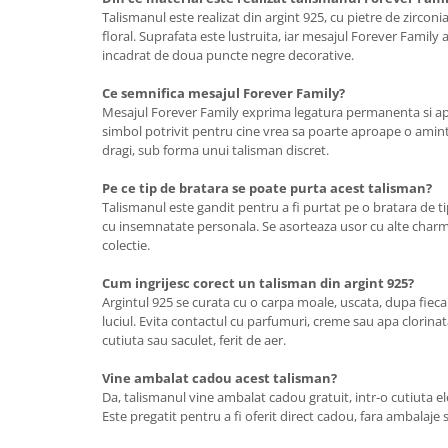
Talismanul este realizat din argint 925, cu pietre de zircon
floral. Suprafata este lustruita, iar mesajul Forever Family 
incadrat de doua puncte negre decorative.
Ce semnifica mesajul Forever Family?
Mesajul Forever Family exprima legatura permanenta si apa
simbol potrivit pentru cine vrea sa poarte aproape o amint
dragi, sub forma unui talisman discret.
Pe ce tip de bratara se poate purta acest talisman?
Talismanul este gandit pentru a fi purtat pe o bratara de tip
cu insemnatate personala. Se asorteaza usor cu alte charmu
colectie.
Cum ingrijesc corect un talisman din argint 925?
Argintul 925 se curata cu o carpa moale, uscata, dupa fieca
luciul. Evita contactul cu parfumuri, creme sau apa clorinat
cutiuta sau saculet, ferit de aer.
Vine ambalat cadou acest talisman?
Da, talismanul vine ambalat cadou gratuit, intr-o cutiuta e
Este pregatit pentru a fi oferit direct cadou, fara ambalaje