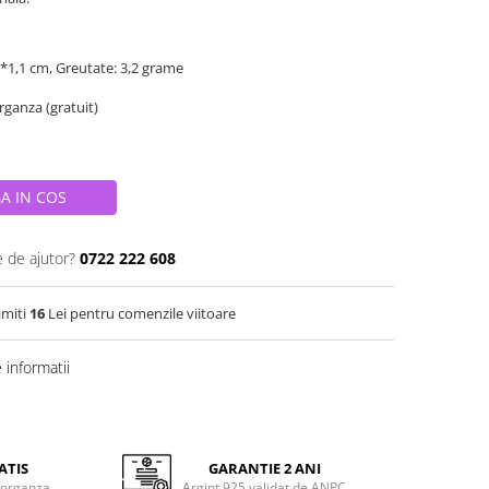
9*1,1 cm, Greutate: 3,2 grame
organza (gratuit)
A IN COS
e de ajutor?
0722 222 608
imiti
16
Lei pentru comenzile viitoare
informatii
ATIS
GARANTIE 2 ANI
 organza
Argint 925 validat de ANPC