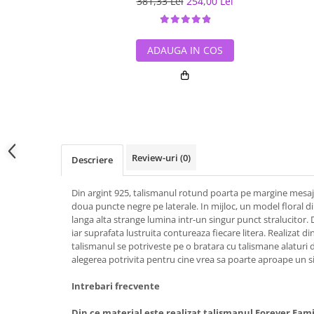
381,33 Lei
254,00 Lei
ADAUGA IN COS
Review-uri
(0)
Descriere
Din argint 925, talismanul rotund poarta pe margine mesaj
doua puncte negre pe laterale. In mijloc, un model floral d
langa alta strange lumina intr-un singur punct stralucitor. D
iar suprafata lustruita contureaza fiecare litera. Realizat di
talismanul se potriveste pe o bratara cu talismane alaturi 
alegerea potrivita pentru cine vrea sa poarte aproape un si
Intrebari frecvente
Din ce material este realizat talismanul Forever Fami