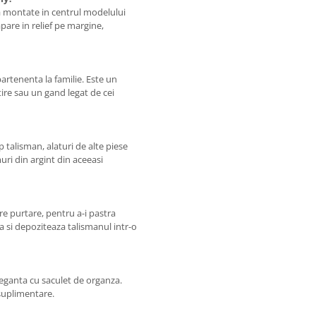
ia montate in centrul modelului
apare in relief pe margine,
rtenenta la familie. Este un
ire sau un gand legat de cei
 talisman, alaturi de alte piese
ri din argint din aceeasi
re purtare, pentru a-i pastra
a si depoziteaza talismanul intr-o
leganta cu saculet de organza.
 suplimentare.