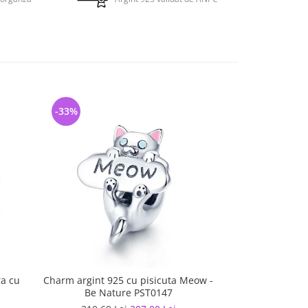
-33%
-28%
ra cu
Charm argint 925 cu pisicuta Meow -
Lant de sigurant
Be Nature PST0147
si inimio