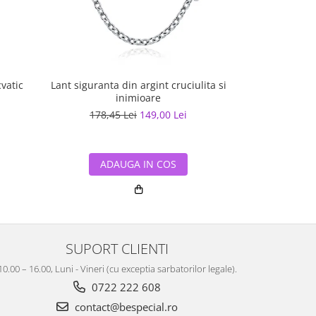
on acvatic
Lant siguranta din argint cruciulita si
Talisman
inimioare
178,45 Lei
149,00 Lei
150,62
ADAUGA IN COS
ADA
SUPORT CLIENTI
10.00 – 16.00, Luni - Vineri (cu exceptia sarbatorilor legale).
0722 222 608
contact@bespecial.ro