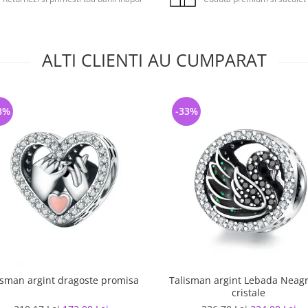
ALTI CLIENTI AU CUMPARAT
8%
-33%
isman argint dragoste promisa
Talisman argint Lebada Neag
cristale