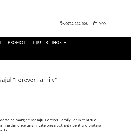
0722 222 608
0,00
TI
PROMOTII
BIJUTERII INOX
ajul "Forever Family"
poarta pe margine mesajul Forever Family, iar in centru o
umina din orice unghi. Este piesa potrivita pentru o bratara
nala.