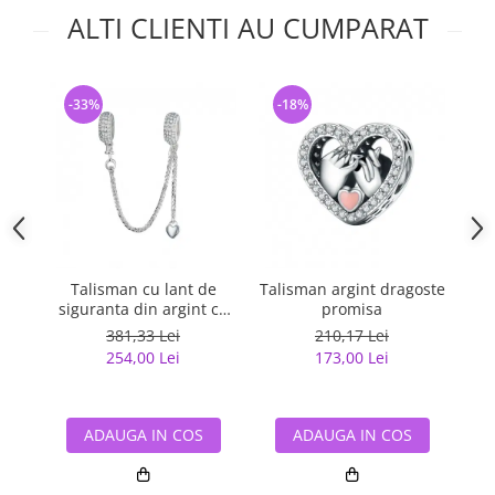
ALTI CLIENTI AU CUMPARAT
-33%
-18%
-
Talisman cu lant de
Talisman argint dragoste
Ta
siguranta din argint cu
promisa
inimioara placat cu rodiu
381,33 Lei
210,17 Lei
254,00 Lei
173,00 Lei
ADAUGA IN COS
ADAUGA IN COS