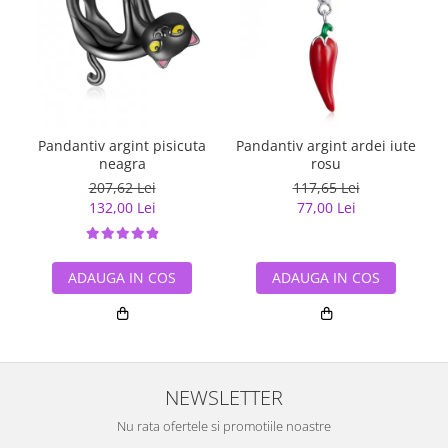
Pandantiv argint pisicuta
Pandantiv argint ardei iute
Pa
neagra
rosu
207,62 Lei
117,65 Lei
132,00 Lei
77,00 Lei
ADAUGA IN COS
ADAUGA IN COS
NEWSLETTER
Nu rata ofertele si promotiile noastre