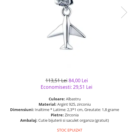
Bijuterii argint cu pietre
Pandantive mireasa
semipretioase
Bijuterii de Lux
Bijuterii argint placat cu aur
Bijuterii gotice si rock
Bijuterii argint cu diverse
Bijuterii Handmade
materiale
Bijuterii fantezie
Bijuterii argint cu murano
Casete si cutii de bijuterii
Bijuterii tungsten
Accesorii Piele
Cadouri
113,51 Lei
84,00 Lei
Solutii si lavete de curatare
Economisesti:
29,51
Lei
bijuterii argint
Culoare:
Albastru
Material:
Argint 925, zirconiu
Dimensiuni:
Inaltime * Latime: 2,3*1 cm, Greutate: 1,8 grame
Pietre:
Zirconia
Ambalaj:
Cutie bijuterii si saculet organza (gratuit)
STOC EPUIZAT