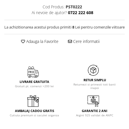
Cod Produs:
PST0222
Ai nevoie de ajutor?
0722 222 608
La achizitionarea acestui produs primiti
8
Lei pentru comenzile viitoare
Adauga la Favorite
Cere informatii
RETUR SIMPLU
LIVRARE GRATUITA
Returnezi si primesti toti banii
Gratuit pt. comenzi >200 lei
inapoi
AMBALAJ CADOU GRATIS
GARANTIE 2 ANI
Cutiuta premium si saculet organza
Argint 925 validat de ANPC