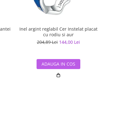
rantei
Inel argint reglabil Cer Instelat placat
Inel argint
cu rodiu si aur
204,89 Lei
144,00 Lei
186,38 L
ADAUGA IN COS
ADAUG