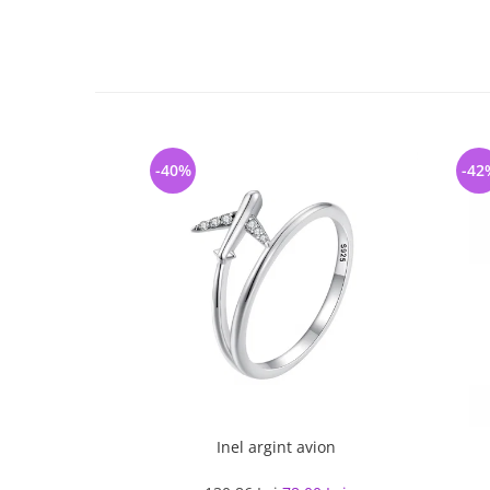
-40%
-42
Inel argint avion