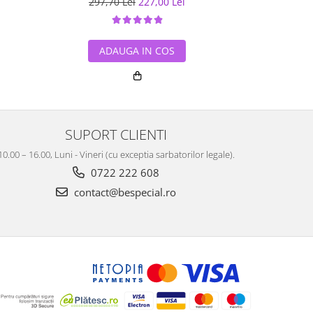
297,70 Lei
227,00 Lei
359,20
ADAUGA IN COS
ADA
SUPORT CLIENTI
10.00 – 16.00, Luni - Vineri (cu exceptia sarbatorilor legale).
0722 222 608
contact@bespecial.ro