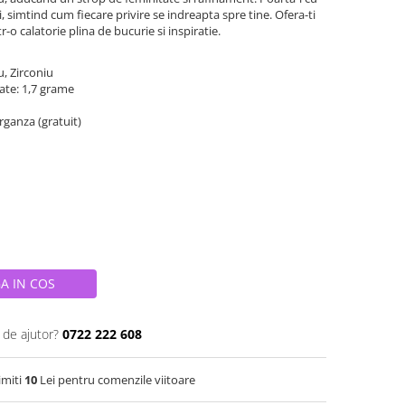
i, simtind cum fiecare privire se indreapta spre tine. Ofera-ti
tr-o calatorie plina de bucurie si inspiratie.
u, Zirconiu
tate: 1,7 grame
organza (gratuit)
A IN COS
 de ajutor?
0722 222 608
imiti
10
Lei pentru comenzile viitoare