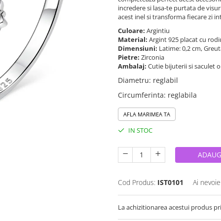
incredere si lasa-te purtata de visur
acest inel si transforma fiecare zi in
Culoare:
Argintiu
Material:
Argint 925 placat cu rodi
Dimensiuni:
Latime: 0,2 cm, Greu
Pietre:
Zirconia
Ambalaj:
Cutie bijuterii si saculet 
Diametru
:
reglabil
Circumferinta
:
reglabila
AFLA MARIMEA TA
IN STOC
ADAUG
Cod Produs:
IST0101
Ai nevoie
La achizitionarea acestui produs pr