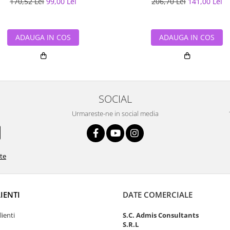
170,52 Lei
99,00 Lei
206,70 Lei
141,00 Lei
ADAUGA IN COS
ADAUGA IN COS
SOCIAL
Urmareste-ne in social media
ate
LIENTI
DATE COMERCIALE
lienti
S.C. Admis Consultants
S.R.L