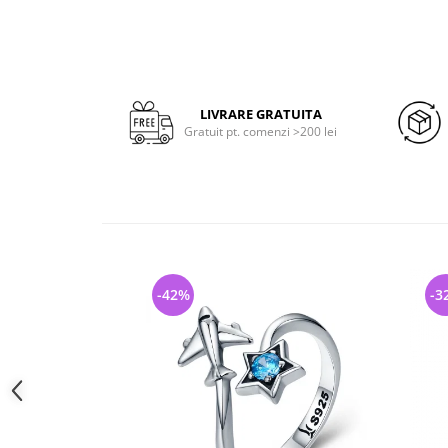
LIVRARE GRATUITA
Gratuit pt. comenzi >200 lei
-42%
-3