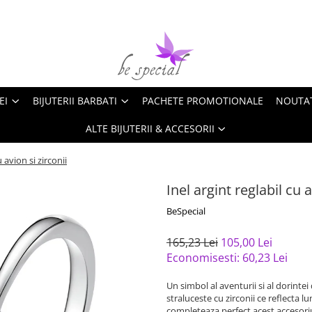
EI
BIJUTERII BARBATI
PACHETE PROMOTIONALE
NOUTA
ALTE BIJUTERII & ACCESORII
u avion si zirconii
Inel argint reglabil cu a
BeSpecial
165,23 Lei
105,00 Lei
Economisesti:
60,23
Lei
Un simbol al aventurii si al dorintei
straluceste cu zirconii ce reflecta l
completeaza perfect acest accesoriu