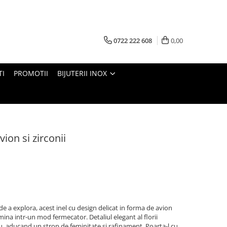
0722 222 608
0,00
TI
PROMOTII
BIJUTERII INOX
vion si zirconii
 de a explora, acest inel cu design delicat in forma de avion
umina intr-un mod fermecator. Detaliul elegant al florii
, aducand un strop de feminitate si rafinament. Poarta-l cu