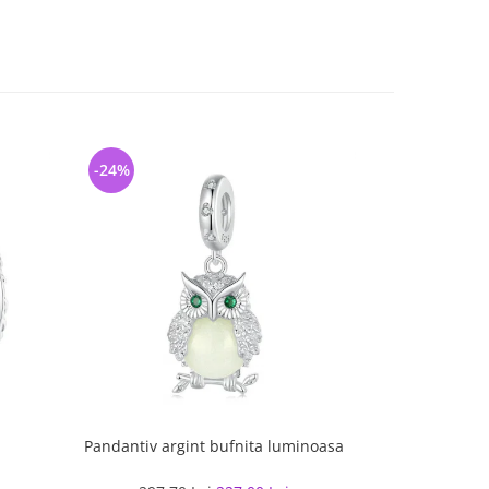
-24%
-33%
Pandantiv argint bufnita luminoasa
Lant ar