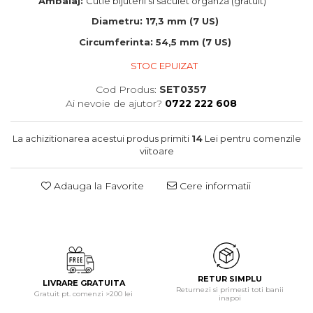
Ambalaj:
Cutie bijuterii si saculet organza (gratuit)
:
Diametru
17,3 mm (7 US)
:
Circumferinta
54,5 mm (7 US)
STOC EPUIZAT
Cod Produs:
SET0357
Ai nevoie de ajutor?
0722 222 608
La achizitionarea acestui produs primiti
14
Lei pentru comenzile
viitoare
Adauga la Favorite
Cere informatii
RETUR SIMPLU
LIVRARE GRATUITA
Returnezi si primesti toti banii
Gratuit pt. comenzi >200 lei
inapoi