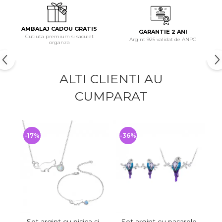
AMBALAJ CADOU GRATIS
GARANTIE 2 ANI
Cutiuta premium si saculet
Argint 925 validat de ANPC
organza
ALTI CLIENTI AU
CUMPARAT
-17%
-36%
-