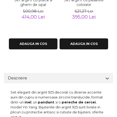
Set argint cu pisica si
Set argint cu pasarele
ghem de opal
colorate
500,98 Lei
621,27 Lei
414,00 Lei
395,00 Lei
ADAUGA IN COS
ADAUGA IN COS
Descriere
Set elegant din argint 925 decorat cu diverse accente
aurii din cupru si numeroase zirconii translucide, format
dintr-un
inel
, un
pandant
si o
pereche de cercei
,
model Yin Yang. Bijuteriile din argint 925 sunt livrate in
plicuri cu protectie antisoc si cutiute de bijuterii, oferite