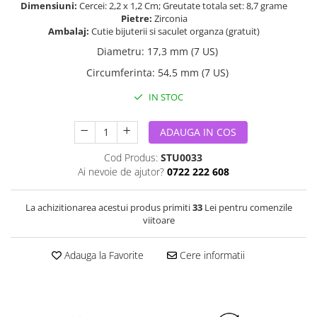
Dimensiuni:
Cercei: 2,2 x 1,2 Cm; Greutate totala set: 8,7 grame
Pietre:
Zirconia
Ambalaj:
Cutie bijuterii si saculet organza (gratuit)
Diametru
:
17,3 mm (7 US)
Circumferinta
:
54,5 mm (7 US)
IN STOC
ADAUGA IN COS
Cod Produs:
STU0033
Ai nevoie de ajutor?
0722 222 608
La achizitionarea acestui produs primiti
33
Lei pentru comenzile
viitoare
Adauga la Favorite
Cere informatii