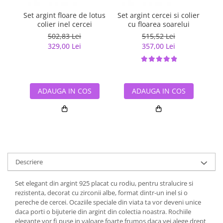
Set argint floare de lotus
Set argint cercei si colier
Se
colier inel cercei
cu floarea soarelui
502,83 Lei
515,52 Lei
329,00 Lei
357,00 Lei
ADAUGA IN COS
ADAUGA IN COS
Descriere
Set elegant din argint 925 placat cu rodiu, pentru stralucire si
rezistenta, decorat cu zirconii albe, format dintr-un inel si o
pereche de cercei. Ocaziile speciale din viata ta vor deveni unice
daca porti o bijuterie din argint din colectia noastra. Rochiile
elegante vor fi puse in valoare foarte frumos daca vei alege drept