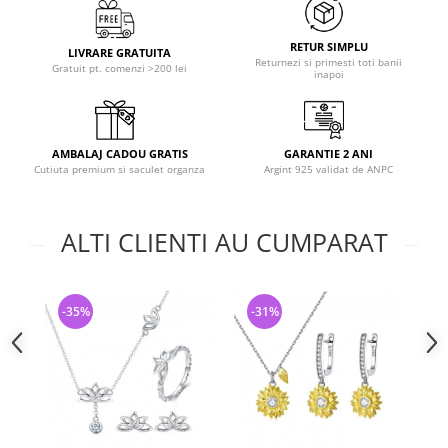
RETUR SIMPLU
LIVRARE GRATUITA
Returnezi si primesti toti banii
Gratuit pt. comenzi >200 lei
inapoi
AMBALAJ CADOU GRATIS
GARANTIE 2 ANI
Cutiuta premium si saculet organza
Argint 925 validat de ANPC
ALTI CLIENTI AU CUMPARAT
-35%
-31%
-